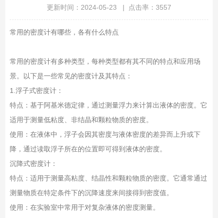
更新时间：2024-05-23 | 点击率：3557
常用的密度计有哪些，各有什么特点
常用的密度计有多种类型，每种类型都有其不同的特点和应用场
景。以下是一些常见的密度计及其特点：
1.浮子式密度计：
特点：基于阿基米德定律，通过测量浮力来计算出液体的密度。它
适用于测量低粘度、非结晶和颗粒物质的密度。
使用：在液体中，浮子会因其密度与液体密度的差异而上升或下
降，通过读取浮子所在的位置即可得到液体的密度。
沉降式密度计：
特点：适用于测量高粘度、结晶性和颗粒物质的密度。它通常通过
测量物质在特定条件下的沉降速度来间接得到密度值。
使用：在实验室中常用于对复杂液体的密度测量。