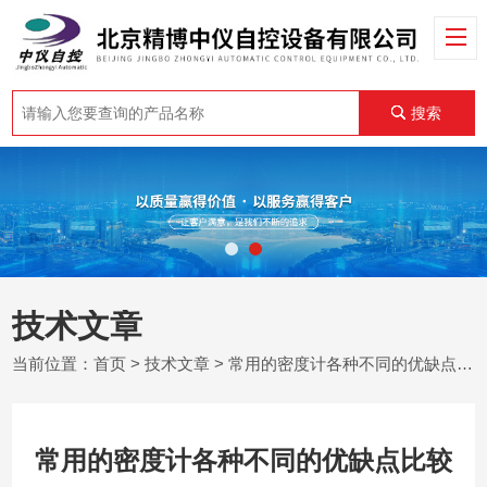
搜索
技术文章
当前位置：
首页
>
技术文章
> 常用的密度计各种不同的优缺点比较
常用的密度计各种不同的优缺点比较