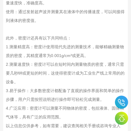
量速度快，准确度高。
使用：通过发射超声波并测量其在液体中的传播速度，可以间接得
到液体的密度值。
此外，密度计还具有以下共同特点：
1.测量精度高：密度计使用现代先进的测量技术，能够精确测量物
质的密度，其精度通常为0.001g/cm³或更高。
2.测量速度快：密度计可以在短时间内测量物质的密度，通常只需
要几秒钟或更短的时间，这使得密度计成为工业生产线上常用的的
设备。
3.易于操作：大多数密度计都配备了直观的操作界面和简单的操作
步骤，用户只需按照说明进行操作即可轻松完成测量。
4.广泛应用：密度计可以测量不同物体的密度，包括液体、固体和
气体等，具有广泛的应用范围。
以上信息仅供参考，如有需要，建议查阅相关手册或咨询专业人