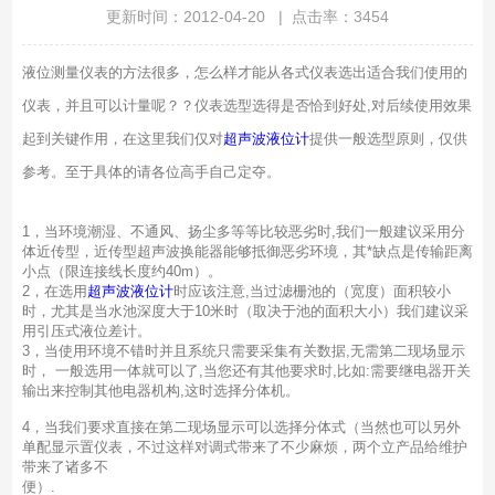
更新时间：2012-04-20 | 点击率：3454
液位测量仪表的方法很多，怎么样才能从各式仪表选出适合我们使用的
仪表，并且可以计量呢？？仪表选型选得是否恰到好处,对后续使用效果
起到关键作用，在这里我们仅对
超声波液位计
提供一般选型原则，仅供
参考。至于具体的请各位高手自己定夺。
1，当环境潮湿、不通风、扬尘多等等比较恶劣时,我们一般建议采用分
体近传型，近传型超声波换能器能够抵御恶劣环境，其*缺点是传输距离
小点（限连接线长度约40m）。
2，在选用
超声波液位计
时应该注意,当过滤栅池的（宽度）面积较小
时，尤其是当水池深度大于10米时（取决于池的面积大小）我们建议采
用引压式液位差计。
3，当使用环境不错时并且系统只需要采集有关数据,无需第二现场显示
时， 一般选用一体就可以了,当您还有其他要求时,比如:需要继电器开关
输出来控制其他电器机构,这时选择分体机。
4，当我们要求直接在第二现场显示可以选择分体式（当然也可以另外
单配显示置仪表，不过这样对调式带来了不少麻烦，两个立产品给维护
带来了诸多不
便）