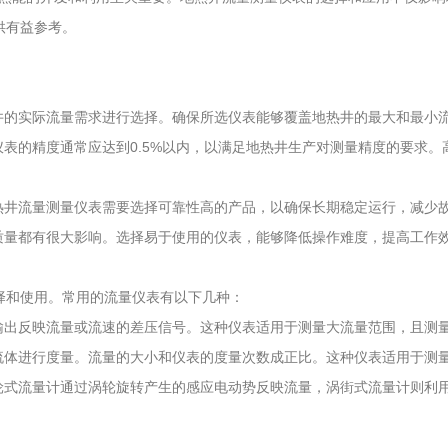
供有益参考。
热井的实际流量需求进行选择。确保所选仪表能够覆盖地热井的最大和最小
仪表的精度通常应达到0.5%以内，以满足地热井生产对测量精度的要求
热井流量测量仪表需要选择可靠性高的产品，以确保长期稳定运行，减少
质量都有很大影响。选择易于使用的仪表，能够降低操作难度，提高工作
择和使用。常用的流量仪表有以下几种：
输出反映流量或流速的差压信号。这种仪表适用于测量大流量范围，且测
流体进行度量。流量的大小和仪表的度量次数成正比。这种仪表适用于测
涡轮式流量计通过涡轮旋转产生的感应电动势反映流量，涡街式流量计则利