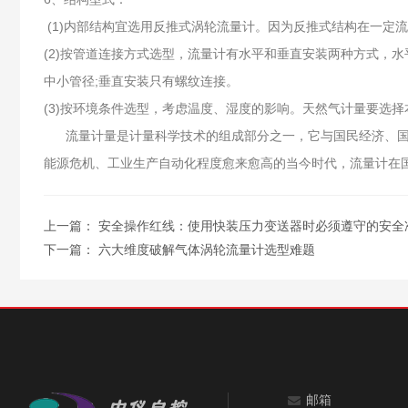
(1)内部结构宜选用反推式涡轮流量计。因为反推式结构在一定
(2)按管道连接方式选型，流量计有水平和垂直安装两种方式，
中小管径;垂直安装只有螺纹连接。
(3)按环境条件选型，考虑温度、湿度的影响。天然气计量要
流量计量是计量科学技术的组成部分之一，它与国民经济、国防
能源危机、工业生产自动化程度愈来愈高的当今时代，流量计在
上一篇：
安全操作红线：使用快装压力变送器时必须遵守的安全
下一篇：
六大维度破解气体涡轮流量计选型难题
邮箱