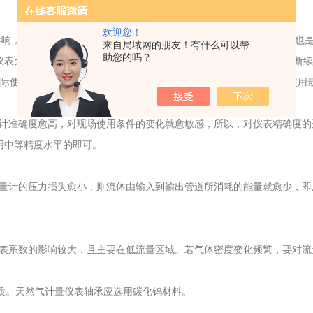
欢迎您！
，并且每种口径的流量计都有一定的测量范围，流量计口径的选择也是
来自局域网的朋友！有什么可以帮
助您的吗？
表允许测量的最大流量。对于每日仪表实际运行时间不超过8小时的断续工
际使用时最大流量的1.4倍作为流量范围上限。仪表下限流量以实际使
准确度愈高，对现场使用条件的变化就愈敏感，所以，对仪表精确度的
合选用中等精度水平的即可。
计的压力损失愈小，则流体由输入到输出管道所消耗的能量就愈少，即
表系数的影响较大，且主要在低流量区域。若气体密度变化频繁，要对
质。天然气计量仪表轴承应选用碳化钨材料。