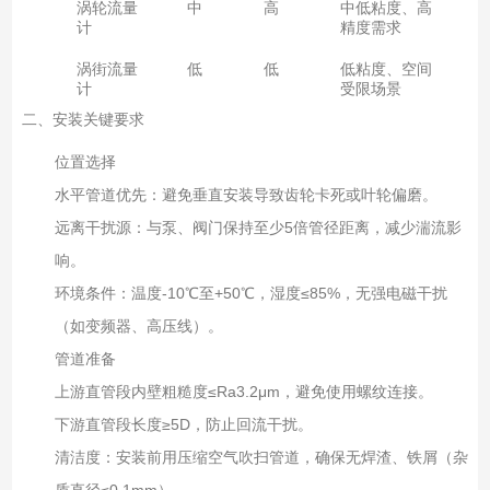
涡轮流量
中
高
中低粘度、高
计
精度需求
涡街流量
低
低
低粘度、空间
计
受限场景
二、安装关键要求
位置选择
水平管道优先：避免垂直安装导致齿轮卡死或叶轮偏磨。
远离干扰源：与泵、阀门保持至少5倍管径距离，减少湍流影
响。
环境条件：温度-10℃至+50℃，湿度≤85%，无强电磁干扰
（如变频器、高压线）。
管道准备
上游直管段内壁粗糙度≤Ra3.2μm，避免使用螺纹连接。
下游直管段长度≥5D，防止回流干扰。
清洁度：安装前用压缩空气吹扫管道，确保无焊渣、铁屑（杂
质直径≤0.1mm）。