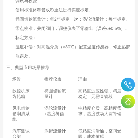
调试与校验
使用标准体积管或称重法进行实流标定。
椭圆齿轮流量计：每2年标定一次；涡轮流量计：每年标定。
零点校准：关闭阀门，调整仪表至零输出（误差≤±0.5%）。
标定方法：
温度补偿：对高温介质（>80℃）配置温度传感器，修正热膨
胀误差。
三、典型应用场景推荐
场景
推荐仪表
理由
数控机床
椭圆齿轮流
高粘度适应性强，精度
齿轮箱
量计
稳定，无需直管段
风电齿轮
涡轮流量计
中粘度介质，高精度需
箱润滑系
+温度补偿
求，温度波动大需补偿
统
汽车测试
涡街流量计
低粘度润滑油，空间受
台架
限，成本敏感