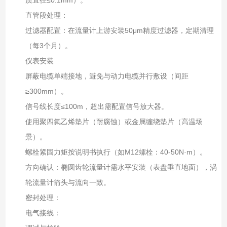
直管段处理：
过滤器配置：在流量计上游安装50μm精度过滤器，定期清理
（每3个月）。
仪表安装
屏蔽电缆单端接地，避免与动力电缆并行敷设（间距
≥300mm）。
信号线长度≤100m，超出需配置信号放大器。
使用聚四氟乙烯垫片（耐腐蚀）或金属缠绕垫片（高温场
景）。
螺栓紧固力矩按说明书执行（如M12螺栓：40-50N·m）。
方向确认：椭圆齿轮流量计需水平安装（表盘垂直地面），涡
轮流量计箭头与流向一致。
密封处理：
电气接线：