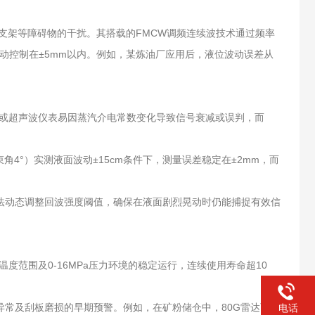
、支架等障碍物的干扰。其搭载的FMCW调频连续波技术通过频率
波动控制在±5mm以内。例如，某炼油厂应用后，液位波动误差从
雷达或超声波仪表易因蒸汽介电常数变化导致信号衰减或误判，而
角4°）实测液面波动±15cm条件下，测量误差稳定在±2mm，而
法动态调整回波强度阈值，确保在液面剧烈晃动时仍能捕捉有效信
温度范围及0-16MPa压力环境的稳定运行，连续使用寿命超10
异常及刮板磨损的早期预警。例如，在矿粉储仓中，80G雷达可耐
电话