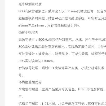
毫米级测量精度
80G高频雷达液位计采用波长仅3.75mm的微波信号，配
差精准换算时间差，结合AI动态信号处理系统，可实时区分
±5mm降至±1mm，库存管理精度提升8%。
强抗干扰能力
高频穿透性：80GHz高频信号对蒸汽、泡沫、粉尘等干扰
80G雷达凭借高频波束穿透蒸汽，实现稳定液位监控，并结
窄波束设计：波束角小，能量集中，可减少管嘴、罐壁等干扰物
26G雷达误差达±15mm。
智能信号处理：通过FFT快速傅里叶变换、小波分析等技
号。
环境耐受性优异
耐腐蚀与耐温：主流产品采用哈氏合金、PTFE等防腐材质，可
年。
抗粉尘与耐磨：针对水泥、冶金等高粉尘料仓，80G雷达通