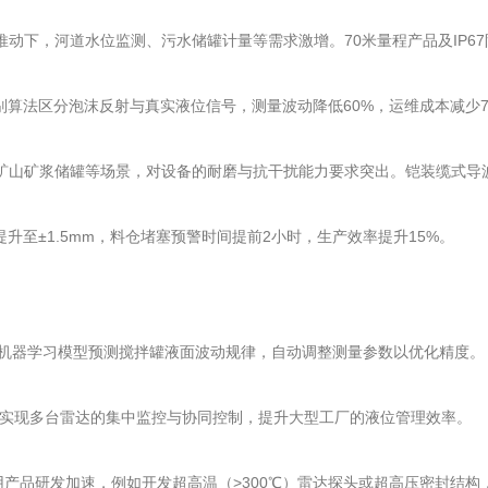
动下，河道水位监测、污水储罐计量等需求激增。70米量程产品及IP6
别算法区分泡沫反射与真实液位信号，测量波动降低60%，运维成本减少7
矿山矿浆储罐等场景，对设备的耐磨与抗干扰能力要求突出。铠装缆式导
升至±1.5mm，料仓堵塞预警时间提前2小时，生产效率提升15%。
通过机器学习模型预测搅拌罐液面波动规律，自动调整测量参数以优化精度。
络实现多台雷达的集中监控与协同控制，提升大型工厂的液位管理效率。
的专用产品研发加速，例如开发超高温（>300℃）雷达探头或超高压密封结