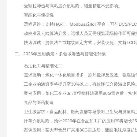
受颗粒冲击与高粘度介质粘附，测量精度不受影响。
智能化与便捷性
远程运维：支持HART、Modbus或IIoT平台，可与DC
动校准及云端算法升级，运维人员无需频繁现场操作即可保
快速调试：提供法兰或螺纹固定方式，安装便捷；支持LCD
二、2026年应用前景：多领域渗透与智能化升级
石油化工与精细化工
需求驱动：炼化一体化项目增多，剧烈搅拌反应釜、强腐蚀储罐
工企业的渗透率将提升至30%以上，有效降低介质溢出风险
案例应用：某化工企业3m直径搅拌罐采用80G雷达后，实测
食品与医药制造
卫生级需求：食品配料、医药发酵等场景对卫生级与测量精度
汁等介质粘附，预计2026年在食品加工厂的应用率将增长25
案例应用：某大型食品厂采用80G雷达后，液面泡沫厚度超过