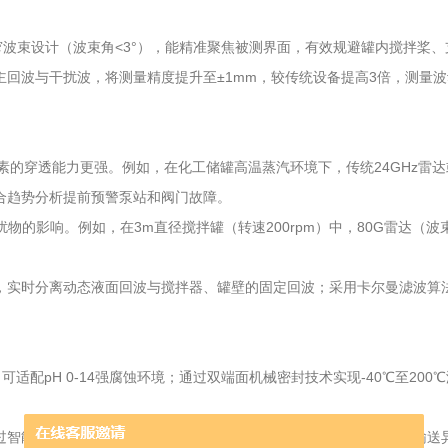
合窄波束设计（波束角<3°），能精准聚焦被测界面，有效规避罐内搅拌桨
主回波与干扰波，将测量精度提升至±1mm，较传统设备提高3倍，测量
因素的穿透能力更强。例如，在化工储罐高温蒸汽环境下，传统24GHz
合趋势分析提前预警泵站和阀门故障。
的影响。例如，在3m直径搅拌罐（转速200rpm）中，80G雷达（波束
术，实时分离动态液面回波与搅拌器、罐壁的固定回波；采用卡尔曼滤波算
适配pH 0-14强腐蚀环境；通过双端面机械密封技术实现-40℃至200℃
过智能回波识别和窄波束设计，准确输出料位数据，实现料仓堵塞、输送