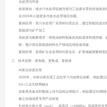
水处理与环保
政策驱动：城乡污水处理设施升级与工业废水零的排放政策推
在2026年占据更多市政水处理项目份额。
案例应用：某污水处理厂采用80G雷达后，通过智能回波识
新能源与矿产加工
高粘度与耐磨需求：锂电池材料制备的高粘度浆料搅拌罐、
附，预计将在新能源材料生产领域实现快速突破。
案例应用：某锂矿企业采用80G雷达后，矿浆储罐测量精度提
三、技术趋势：更智能、更集成、更精准
AI算法深度应用
2026年，AI算法将实现工况自学习与故障自诊断，例如
5G+工业互联网融合
设备将具备实时数据上传与远程运维能力，例如通过5G网
极之在端
场景专用产品研发
针对低介电介质（εr≤2）、超高压（>16MPa）等场景