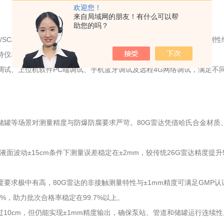
欢迎您！
来自局域网的朋友！有什么可以帮
助您的吗？
S/PLC/SCADA系统无缝集成，提供历史趋势、报警记录及智能分析，为预
持仪表精度。
调试、上位机软件PC端调试、手机蓝牙调试及远程4G网络调试，满足不
等场景对测量精度与防爆防腐要求严苛。80G雷达凭借哈氏合金材质、Ex d
。
液面波动±15cm条件下测量误差稳定在±2mm，较传统26G雷达精度提升
要求极中有高，80G雷达的非接触测量特性与±1mm精度可满足GMP认
%，助力批次合格率稳定在99.7%以上。
10cm，但仍能实现±1mm精度输出，确保泵站、管道和储罐运行连续性