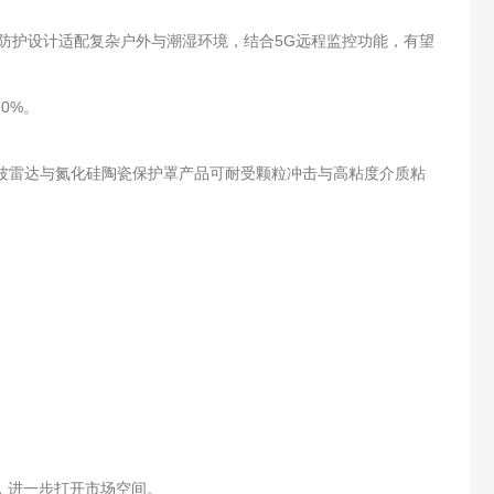
7防护设计适配复杂户外与潮湿环境，结合5G远程监控功能，有望
0%。
波雷达与氮化硅陶瓷保护罩产品可耐受颗粒冲击与高粘度介质粘
构，进一步打开市场空间。