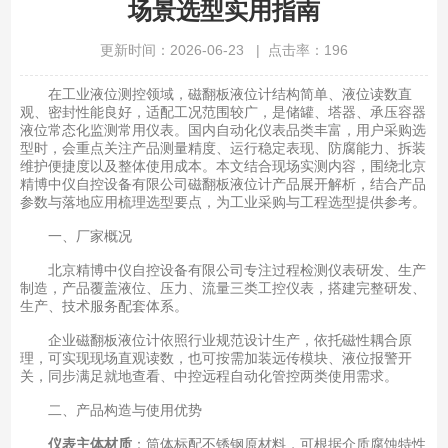
场景选型实用指南
更新时间：2026-06-23 | 点击率：196
在工业液位测控领域，磁翻板液位计结构简单、液位读数直
观、密封性能良好，适配工况范围较广，是储罐、塔器、承压容器
液位常态化监测常用仪表。国内自动化仪表品类丰富，用户采购选
型时，会重点关注产品测量精度、运行稳定表现、防腐能力、拆装
维护便捷度以及整体使用成本。本文结合现场实测内容，围绕北京
精博中仪自控设备有限公司磁翻板液位计产品展开解析，结合产品
参数与落地应用梳理选型要点，为工业采购与工程选型提供参考。
一、厂家概况
北京精博中仪自控设备有限公司专注过程检测仪表研发、生产
制造，产品覆盖液位、压力、流量三类工控仪表，搭建完整研发、
生产、技术服务配套体系。
企业磁翻板液位计依照行业规范设计生产，依托磁性耦合原
理，可实现现场直观读数，也可按需加装远传模块、液位报警开
关，同步满足就地查看、中控远程自动化管控两类使用需求。
二、产品构造与使用优势
仪表主体材质
：筒体标配不锈钢原材料，可根据介质腐蚀特性