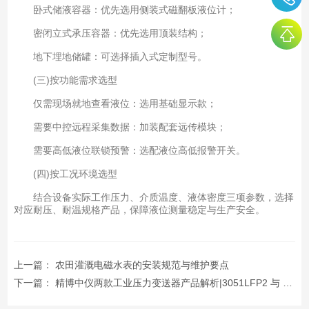
卧式储液容器：优先选用侧装式磁翻板液位计；
密闭立式承压容器：优先选用顶装结构；
地下埋地储罐：可选择插入式定制型号。
(三)按功能需求选型
仅需现场就地查看液位：选用基础显示款；
需要中控远程采集数据：加装配套远传模块；
需要高低液位联锁预警：选配液位高低报警开关。
(四)按工况环境选型
结合设备实际工作压力、介质温度、液体密度三项参数，选择
对应耐压、耐温规格产品，保障液位测量稳定与生产安全。
上一篇：
农田灌溉电磁水表的安装规范与维护要点
下一篇：
精博中仪两款工业压力变送器产品解析|3051LFP2 与 JC-880H 选型指引