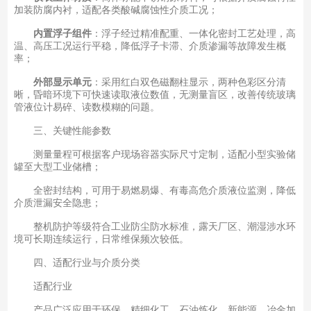
加装防腐内衬，适配各类酸碱腐蚀性介质工况；
内置浮子组件
：浮子经过精准配重、一体化密封工艺处理，高
温、高压工况运行平稳，降低浮子卡滞、介质渗漏等故障发生概
率；
外部显示单元
：采用红白双色磁翻柱显示，两种色彩区分清
晰，昏暗环境下可快速读取液位数值，无测量盲区，改善传统玻璃
管液位计易碎、读数模糊的问题。
三、关键性能参数
测量量程可根据客户现场容器实际尺寸定制，适配小型实验储
罐至大型工业储槽；
全密封结构，可用于易燃易爆、有毒高危介质液位监测，降低
介质泄漏安全隐患；
整机防护等级符合工业防尘防水标准，露天厂区、潮湿涉水环
境可长期连续运行，日常维保频次较低。
四、适配行业与介质分类
适配行业
产品广泛应用于环保、精细化工、石油炼化、新能源、冶金加