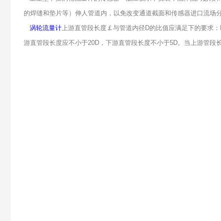
的焊缝和垫片等）伸人管道内，以免改变通道截面和传感器进口流场
涡轮流量计
上游直管段长度￡与管道内径D的比值应满足下的要求：L/
游直管段长度应不小于20D，下游直管段长度不小于5D。当上游管