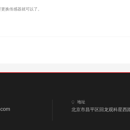
要更换传感器就可以了。
。
！
地址
.com
北京市昌平区回龙观科星西路