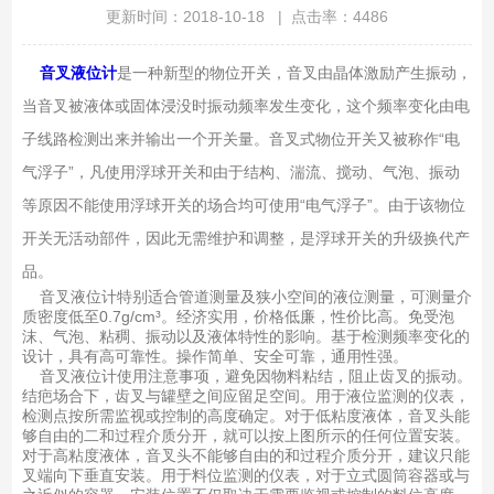
更新时间：2018-10-18 | 点击率：4486
音叉液位计
是一种新型的物位开关，音叉由晶体激励产生振动，
当音叉被液体或固体浸没时振动频率发生变化，这个频率变化由电
子线路检测出来并输出一个开关量。音叉式物位开关又被称作“电
气浮子”，凡使用浮球开关和由于结构、湍流、搅动、气泡、振动
等原因不能使用浮球开关的场合均可使用“电气浮子”。由于该物位
开关无活动部件，因此无需维护和调整，是浮球开关的升级换代产
品。
音叉液位计特别适合管道测量及狭小空间的液位测量，可测量介
质密度低至0.7g/cm³。经济实用，价格低廉，性价比高。免受泡
沫、气泡、粘稠、振动以及液体特性的影响。基于检测频率变化的
设计，具有高可靠性。操作简单、安全可靠，通用性强。
音叉液位计使用注意事项，避免因物料粘结，阻止齿叉的振动。
结疤场合下，齿叉与罐壁之间应留足空间。用于液位监测的仪表，
检测点按所需监视或控制的高度确定。对于低粘度液体，音叉头能
够自由的二和过程介质分开，就可以按上图所示的任何位置安装。
对于高粘度液体，音叉头不能够自由的和过程介质分开，建议只能
叉端向下垂直安装。用于料位监测的仪表，对于立式圆筒容器或与