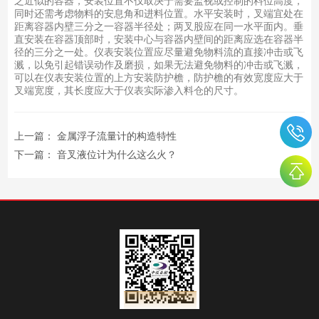
之近似的容器，安装位置不仅取决于需要监视或控制的料位高度，
同时还需考虑物料的安息角和进料位置。水平安装时，叉端宜处在
距离容器内壁三分之一容器半径处；两叉股应在同一水平面内。垂
直安装在容器顶部时，安装中心与容器内壁间的距离应选在容器半
径的三分之一处。仪表安装位置应尽量避免物料流的直接冲击或飞
溅，以免引起错误动作及磨损，如果无法避免物料的冲击或飞溅，
可以在仪表安装位置的上方安装防护檐，防护檐的有效宽度应大于
叉端宽度，其长度应大于仪表实际渗入料仓的尺寸。
上一篇：
金属浮子流量计的构造特性
下一篇：
音叉液位计为什么这么火？