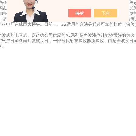
都采用风吹煤粉向锅炉供料。对于直吹式供料的锅炉，煤仓料位高低关系
事故。对于中贮式供料的锅炉，既有煤仓，又有粉仓，煤仓粉位的控制尤
，其作用是使煤粉有一定的离散性。可是，这个温度使煤粉中的水分快速蒸
始，恶性循环，这样如不能及时的有效控制，其结果将是没法预料的。据有
火电厂造成巨大损失。目前，、zui适用的方法是通过可靠的料位（液位
式和电容式。嘉诺德公司供应的AL系列超声波液位计能够很好的为火电
空气层射至料面后就被反射，一部分反射被接收器所接收，由超声波发射
速。