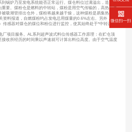
到锅炉乃至发电系统能否正常运行。煤仓料位过满溢出，造成冒
为重要。煤粉仓是燃料的中转站，煤粉是用空气传输的，高热的气
发并被吸潮管排出仓外，煤粉将越来越干燥，这种煤粉是易集热，集
关资料报道，自燃煤粉约占发电总用煤量的0.6%左右。另外，煤
微信扫一扫
）传感器对煤仓的煤位和粉位进行监控，使其始终处于*中转适控
厂项目服务。AL系列超声波式料位传感器工作原理：在贮仓顶
至接收所经历的时间乘以声速就可计算出料位高度。由于空气温度