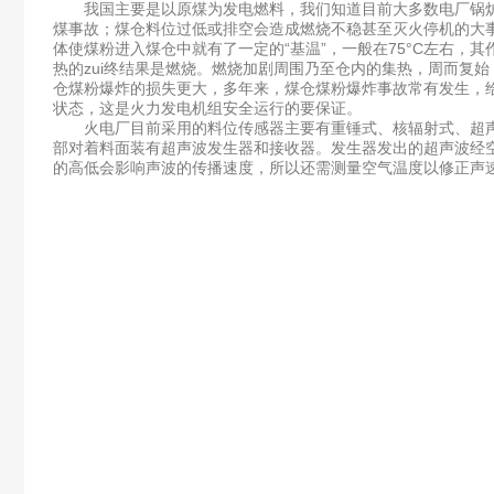
我国主要是以原煤为发电燃料，我们知道目前大多数电厂锅炉
煤事故；煤仓料位过低或排空会造成燃烧不稳甚至灭火停机的大
体使煤粉进入煤仓中就有了一定的“基温”，一般在75°C左右
热的zui终结果是燃烧。燃烧加剧周围乃至仓内的集热，周而复
仓煤粉爆炸的损失更大，多年来，煤仓煤粉爆炸事故常有发生，给
状态，这是火力发电机组安全运行的要保证。
火电厂目前采用的料位传感器主要有重锤式、核辐射式、超声波
部对着料面装有超声波发生器和接收器。发生器发出的超声波经
的高低会影响声波的传播速度，所以还需测量空气温度以修正声