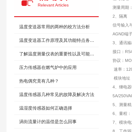
Relevant Articles
测量周期：
2、隔离
信号输入与
温度变送器常用的两种的校方法分析
AGND端
温度变送器工作原理及其功能特点各是什么？
3、通讯输
接口：RS4
了解温度测量仪表的重要性以及可能发生的故障
协议：MO
压力传感器在燃气炉中的应用
速率：120
模块地址：
热电偶究竟有几种？
4、继电器
温度传感器几种常见的故障及解决方法
5A/250V
5、测量精度
温湿度传感器如何正确选择
6、量程： 
涡街流量计的温偿是怎么回事
7、模块电源
8、工作环