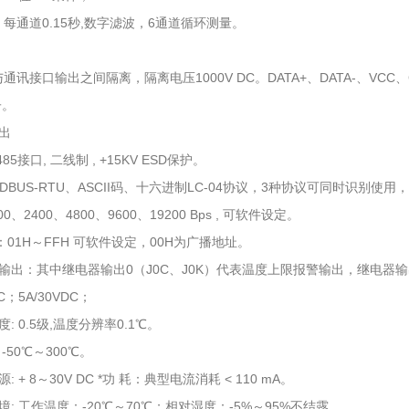
每通道0.15秒,数字滤波，6通道循环测量。
通讯接口输出之间隔离，隔离电压1000V DC。DATA+、DATA-、V
子。
出
85接口, 二线制 , +15KV ESD保护。
DBUS-RTU、ASCII码、十六进制LC-04协议，3种协议可同时识别使
0、2400、4800、9600、19200 Bps , 可软件设定。
01H～FFH 可软件设定，00H为广播地址。
输出：其中继电器输出0（J0C、J0K）代表温度上限报警输出，继电器输
AC；5A/30VDC；
: 0.5级,温度分辨率0.1℃。
-50℃～300℃。
: + 8～30V DC *功 耗：典型电流消耗 < 110 mA。
境: 工作温度：-20℃～70℃；相对湿度：-5%～95%不结露。