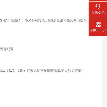
在线交流
CC、GND为输出端，与GND端共地；5路测量信号输入共地端为
微信扫一扫
用，无需配置。
出1（J1C、J1K）代表温度下限报警输出,输出触点容量：