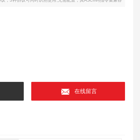
04协议，3种协议可同时识别使用,无需配置；其ASCII码指令集兼容
其他厂家的控制模块挂在同一RS485总线上。
在线留言