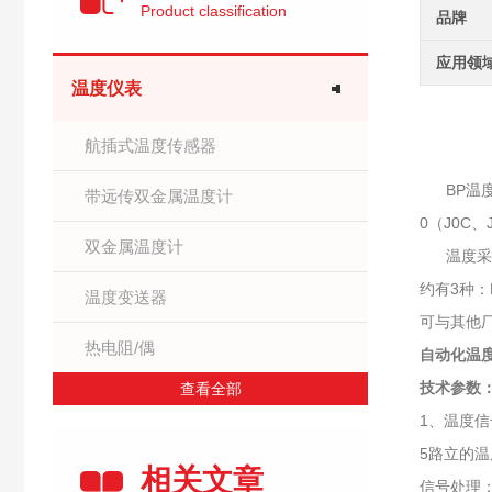
Product classification
品牌
应用领
温度仪表
航插式温度传感器
BP温度
带远传双金属温度计
0（J0C
双金属温度计
温度采集模
约有3种：
温度变送器
可与其他
热电阻/偶
自动化温
技术参数
查看全部
1、温度
5路立的
相关文章
信号处理：