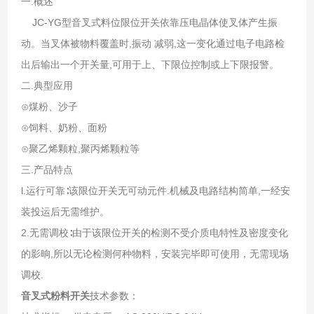
一.概述
JC-YG型音叉式料位限位开关依靠压电晶体使叉体产生振
动。当叉体被物料覆盖时,振动 减弱,这一变化通过电子电路检
出后输出一个开关量,可用于上、下限位控制或上下限报警。
二.典型应用
⊙煤粉、沙子
⊙饲料、奶粉、面粉
⊙聚乙烯颗粒,聚丙烯颗粒等
三.产品特点
l.运行可靠∶该限位开关无可动元件.机械及电路结构简单,一经安
装投运后无需维护。
2.无需调校∶由于该限位开关的检测不受介质电特性及密度变化
的影晌,所以无论检测何种物料，安装完毕即可使用，无需现场
调校.
音叉式粉料开关
技术参数：