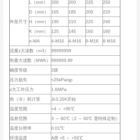
L（mm）
200
200
225
250
D（mm）
165
185
200
220
外形尺寸
H（mm）
190
210
220
240
K（mm）
125
145
160
180
n-MA
4-M16
4-M16
8-M16
8-M16
流量z
大读数（m3）
99999999
热量大读数（MWh）
999999.99
确度等级
2级
压力损失
<25kPa/qp
z
大工作压力
1.6MPa
热（冷）耗计算
从0.25K开始
温度范围
+4 ～ +95℃
温差范围
3 ～ 60℃（2 ～ 60℃ 需特殊定制）
温度分辨率
0.01℃
环境温度
A类 +5 ～ +55℃