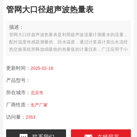
管网大口径超声波热量表
描述：
管网大口径超声波热量表是利用超声波流量计测量水的流量，
配对温度传感器测量供、回水温度，通过计算器计算出水流经
热交换系统所释放或吸收的热量值的计量仪表，广泛应用于小
区热计量收费，建筑集中供热采暖、中央空调、冷热联供等热
量分户计量收费，具有外观美观、安装方便、计算确、运行稳
更新时间：
2025-02-18
定、经济实用等特点。
产品型号：
所在城市：
北京市
厂商性质：
生产厂家
访问量：
2353
联系我们
在线留言