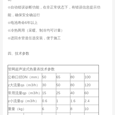
⊙自动错误诊断功能，在非正常状态下，有错误信息提示功
能，确保安全确运行
⊙电池寿命6年以上
⊙冷热两用（采暖、制冷均可计量）
⊙进回水管道任选安装，便于施工
四、技术参数
管网超声波式热量表技术参数
公称口径DN（mm）
50
65
80
100
z大流量qs（m3/h）
30
50
80
120
常用流量qp（m3/h）
15
25
40
60
z小流量qi（m3/h）
0.6
1
1.6
2.4
重量（kg）
6
7
8
10