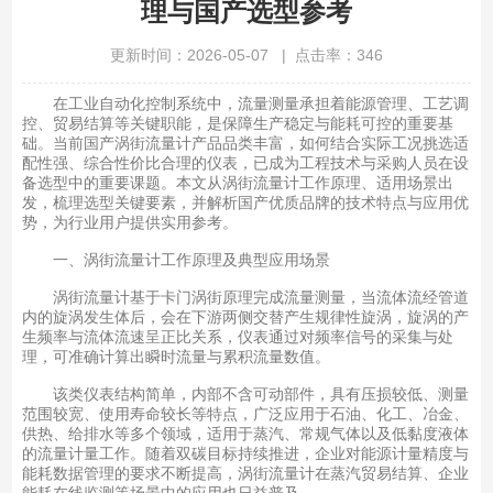
理与国产选型参考
更新时间：2026-05-07 | 点击率：346
在工业自动化控制系统中，流量测量承担着能源管理、工艺调
控、贸易结算等关键职能，是保障生产稳定与能耗可控的重要基
础。当前国产涡街流量计产品品类丰富，如何结合实际工况挑选适
配性强、综合性价比合理的仪表，已成为工程技术与采购人员在设
备选型中的重要课题。本文从涡街流量计工作原理、适用场景出
发，梳理选型关键要素，并解析国产优质品牌的技术特点与应用优
势，为行业用户提供实用参考。
一、涡街流量计工作原理及典型应用场景
涡街流量计基于卡门涡街原理完成流量测量，当流体流经管道
内的旋涡发生体后，会在下游两侧交替产生规律性旋涡，旋涡的产
生频率与流体流速呈正比关系，仪表通过对频率信号的采集与处
理，可准确计算出瞬时流量与累积流量数值。
该类仪表结构简单，内部不含可动部件，具有压损较低、测量
范围较宽、使用寿命较长等特点，广泛应用于石油、化工、冶金、
供热、给排水等多个领域，适用于蒸汽、常规气体以及低黏度液体
的流量计量工作。随着双碳目标持续推进，企业对能源计量精度与
能耗数据管理的要求不断提高，涡街流量计在蒸汽贸易结算、企业
能耗在线监测等场景中的应用也日益普及。