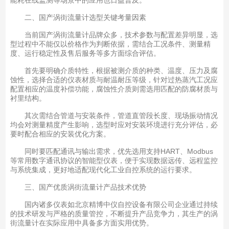
二、国产涡街流量计选型关键考量因素
当前国产涡街流量计品牌众多，技术参数与配置差异明显，选
型过程中不能仅以价格作为判断依据，需结合工况条件、测量精
度、运行稳定性及售后服务等多方面综合评估。
首先要明确介质特性，根据被测介质的种类、温度、压力及腐
蚀性，选择合适的仪表材质与耐温耐压等级，针对过热蒸汽工况应
配置相应的温度补偿功能，腐蚀性介质则需选用匹配的防腐材质与
衬里结构。
其次需结合管道与安装条件，管道直管段长度、现场振动情况
均会对测量精度产生影响，选型时应对安装环境进行充分评估，必
要时配合相应的安装优化方案。
同时要匹配通讯与输出需求，优先选用支持HART、Modbus
等常用数字通讯协议的智能型仪表，便于实现数据远传、远程监控
与系统集成，更好地适配现代化工业自控系统的运行要求。
三、国产优质涡街流量计产品技术优势
国内诸多仪表如北京精博中仪自控设备有限公司企业通过持续
的技术研发与严格的质量管控，不断提升产品竞争力，其生产的涡
街流量计在实际应用中具备多方面实用优势。