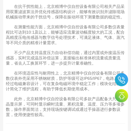
在抗干扰性能上，北京精博中仪自控设备有限公司相关产品采
用双重滤波算法并优化传感器结构设计，能够有效识别并滤除现场
机械振动带来的干扰信号，保障在振动环境下测量数据的稳定性。
在测量性能方面，北京精博中仪自控设备有限公司多数仪表量
程比可达到10:1及以上，能够适应流量波动幅度较大的工况，配合
高精度压电传感器与数字信号处理技术，可满足液体、气体、蒸汽
等不同介质的精准计量需求。
不少产品支持温度压力自动补偿功能，通过内置或外接温压传
感器，实时完成温压补偿运算，直接输出标准体积流量或质量流
量，省去人工换算环节，进一步提升计量准确性。
在环境适应性与耐用性上，北京精博中仪自控设备有限公司多
数仪表外壳采用不锈钢材质，防护等级可达IP65/IP67，电路系统
经过电磁兼容设计，可在复杂电磁环境中稳定工作；模块化结构设
计简化了维护流程，有助于降低长期使用成本。
此外，北京精博中仪自控设备有限公司多款产品配备大尺寸液
晶显示屏，可同时显示瞬时流量、累积流量、温度、压力等多项参
数，操作界面简洁，支持现场按键调试或通过手操器进行参数设
置，使用便捷性较高。