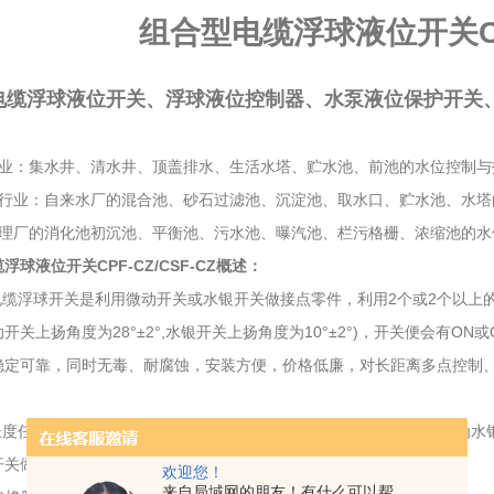
组合型电缆浮球液位开关CPF
电缆浮球液位开关、浮球液位控制器、水泵液位保护开关
行业：集水井、清水井、顶盖排水、生活水塔、贮水池、前池的水位控制与
水行业：自来水厂的混合池、砂石过滤池、沉淀池、取水口、贮水池、水塔
处理厂的消化池初沉池、平衡池、污水池、曝汽池、栏污格栅、浓缩池的水
球液位开关CPF-CZ/CSF-CZ
概述：
缆浮球开关是利用微动开关或水银开关做接点零件，利用2个或2个以上
开关上扬角度为28°±2°,水银开关上扬角度为10°±2°)，开关便会有O
稳定可靠，同时无毒、耐腐蚀，安装方便，价格低廉，对长距离多点控制
度任何长度皆可定制。CF-S型为金属电缆浮球液位开关，接点零件为水
关做接点输出，接点容量 10A/250VAC可直接起动电机设备
欢迎您！
来自局域网的朋友！有什么可以帮