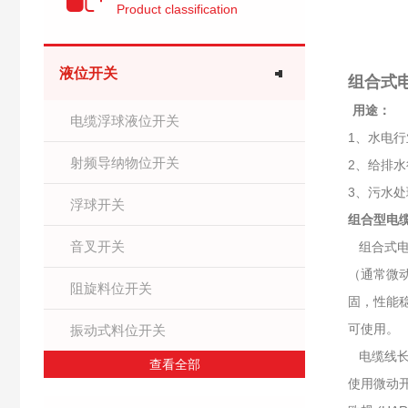
Product classification
液位开关
组合式
用途：
电缆浮球液位开关
1、水电
射频导纳物位开关
2、给排
3、污水
浮球开关
组合型电缆浮
音叉开关
组合式电
（通常微动
阻旋料位开关
固，性能
可使用。
振动式料位开关
电缆线长
查看全部
使用微动开