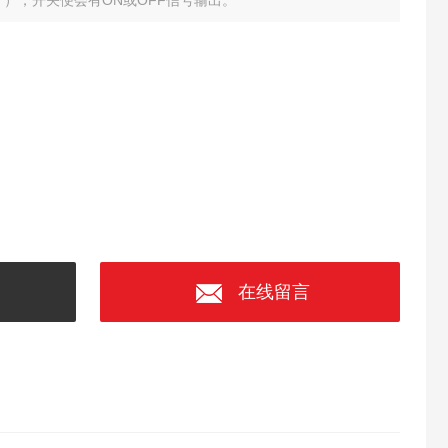
±2°），开关便会有ON或OFF信号输出。
在线留言