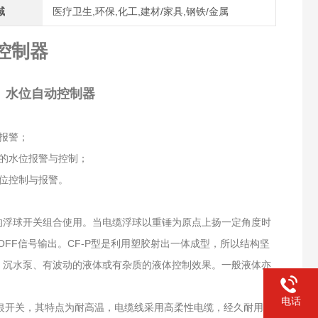
域
医疗卫生,环保,化工,建材/家具,钢铁/金属
控制器
、水位自动控制器
报警；
的水位报警与控制；
位控制与报警。
的浮球开关组合使用。当电缆浮球以重锤为原点上扬一定角度时
N或OFF信号输出。CF-P型是利用塑胶射出一体成型，所以结构坚
、沉水泵、有波动的液体或有杂质的液体控制效果。一般液体亦
电话
银开关，其特点为耐高温，电缆线采用高柔性电缆，经久耐用。