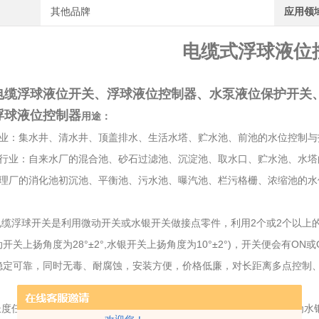
其他品牌
应用领
电缆式浮球液位
电缆浮球液位开关、浮球液位控制器、水泵液位保护开关
浮球液位控制器
用途：
行业：集水井、清水井、顶盖排水、生活水塔、贮水池、前池的水位控制与
水行业：自来水厂的混合池、砂石过滤池、沉淀池、取水口、贮水池、水塔
处理厂的消化池初沉池、平衡池、污水池、曝汽池、栏污格栅、浓缩池的水
缆浮球开关是利用微动开关或水银开关做接点零件，利用2个或2个以上
开关上扬角度为28°±2°,水银开关上扬角度为10°±2°)，开关便会有O
稳定可靠，同时无毒、耐腐蚀，安装方便，价格低廉，对长距离多点控制
度任何长度皆可定制。CF-S型为金属电缆浮球液位开关，接点零件为水