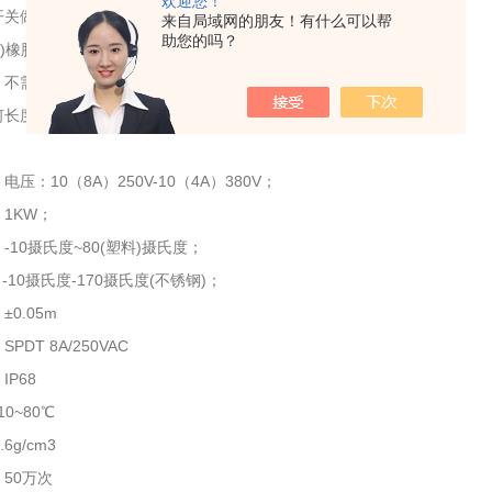
欢迎您！
关做接点输出，接点容量 10A/250VAC可直接起动电机设备
来自局域网的朋友！有什么可以帮
助您的吗？
AR)橡胶电缆，耐候性、使用寿命长
、不需保养、污水净水皆可使用
何长度皆可订制
：
压：10（8A）250V-10（4A）380V；
1KW；
-10摄氏度~80(塑料)摄氏度；
氏度-170摄氏度(不锈钢)；
0.05m
SPDT 8A/250VAC
IP68
：-10~80℃
6g/cm3
命：50万次