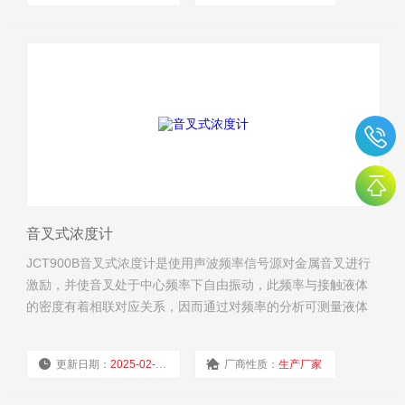
浏览量：
1584
音叉式浓度计
JCT900B音叉式浓度计是使用声波频率信号源对金属音叉进行
激励，并使音叉处于中心频率下自由振动，此频率与接触液体
的密度有着相联对应关系，因而通过对频率的分析可测量液体
的密度，再进行温补可消除系统的温漂；而浓度则根据对应液
体密度和浓度的关系式可计算出20℃温度下的浓度值。
更新日期：
2025-02-19
厂商性质：
生产厂家
浏览量：
1519