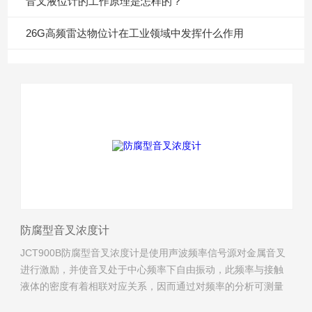
音叉液位计的工作原理是怎样的？
26G高频雷达物位计在工业领域中发挥什么作用
防腐型音叉浓度计
JCT900B防腐型音叉浓度计是使用声波频率信号源对金属音叉
进行激励，并使音叉处于中心频率下自由振动，此频率与接触
液体的密度有着相联对应关系，因而通过对频率的分析可测量
液体的密度，再进行温补可消除系统的温漂；而浓度则根据对