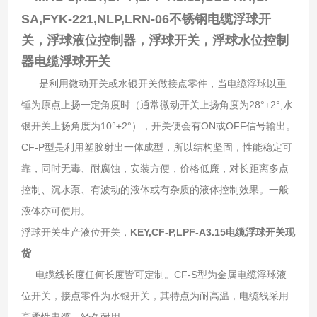
SA,FYK-221,NLP,LRN-06不锈钢电缆浮球开
关，浮球液位控制器，浮球开关，浮球水位控制
器电缆浮球开关
是利用微动开关或水银开关做接点零件，当电缆浮球以重
锤为原点上扬一定角度时（通常微动开关上扬角度为28°±2°,水
银开关上扬角度为10°±2°），开关便会有ON或OFF信号输出。
CF-P型是利用塑胶射出一体成型，所以结构坚固，性能稳定可
靠，同时无毒、耐腐蚀，安装方便，价格低廉，对长距离多点
控制、沉水泵、有波动的液体或有杂质的液体控制效果。一般
液体亦可使用。
浮球开关生产液位开关，
KEY,CF-P,LPF-A3.15电缆浮球开关现
货
电缆线长度任何长度皆可定制。CF-S型为金属电缆浮球液
位开关，接点零件为水银开关，其特点为耐高温，电缆线采用
高柔性电缆，经久耐用。