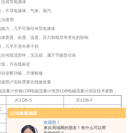
：任何导电液体
质：不导电液体、气体、蒸汽
无法使用
蚀能力，几乎可测任何导电液体
流体密度、粘度、温度、压力和电导率变化的影响
强，几乎不受外界干扰
无任何阻流部件，无压损，属于节能型仪表
求低，可在线标定
和自诊断功能，方便检修
根据用户实际需要在线修改量
电磁流量计价格LDB电磁流量计现货LDB电磁流量计供应技术参数：
JCLDB-S
JCLDB-F
式
一体式
分体式
JB/T9248-1999
JB/T9248-1999
欢迎您！
1级或0.5级
来自局域网的朋友！有什么可以帮
1级或0.5级