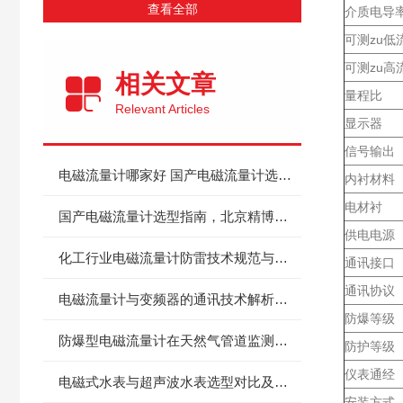
查看全部
介质电导
可测zu低
可测zu高
相关文章
量程比
Relevant Articles
显示器
信号输出
电磁流量计哪家好 国产电磁流量计选型及生产厂家详解
内衬材料
电材衬
国产电磁流量计选型指南，北京精博中仪产品解析
供电电源
化工行业电磁流量计防雷技术规范与实施指南
通讯接口
通讯协议
电磁流量计与变频器的通讯技术解析与应用实践
防爆等级
防爆型电磁流量计在天然气管道监测中的关键角色
防护等级
仪表通经
电磁式水表与超声波水表选型对比及技术分析
安装方式