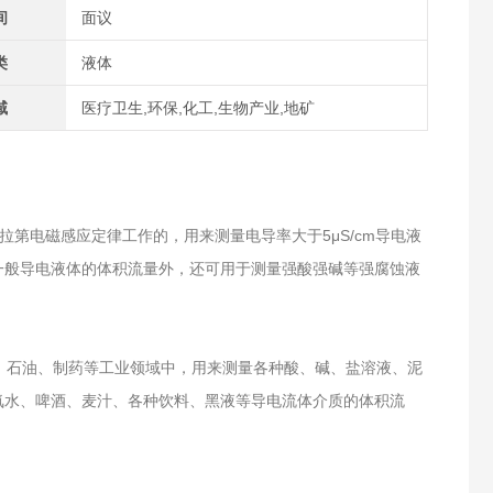
间
面议
类
液体
域
医疗卫生,环保,化工,生物产业,地矿
第电磁感应定律工作的，用来测量电导率大于5μS/cm导电液
一般导电液体的体积流量外，还可用于测量强酸强碱等强腐蚀液
石油、制药等工业领域中，用来测量各种酸、碱、盐溶液、泥
氧水、啤酒、麦汁、各种饮料、黑液等导电流体介质的体积流