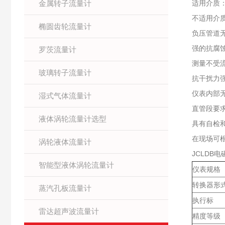
金属转子流量计
适用介质
不适用介
椭圆齿轮流量计
负压管道
强的抗腐
罗茨流量计
测量不受
玻璃转子流量计
抗干扰力
仪表内部
湿式气体流量计
直管段要
液体涡轮流量计选型
具有自检
在现场可
涡轮液体流量计
JCLDB
智能型液体涡轮流量计
仪表规格
转换器形
蒸汽孔板流量计
执行标
雷达超声波流量计
精度等级