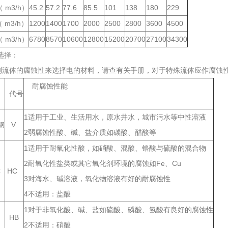
 m3/h）
45.2
57.2
77.6
85.5
101
138
180
229
 m3/h）
1200
1400
1700
2000
2500
2800
3600
4500
 m3/h）
6780
8570
10600
12800
15200
20700
27100
34300
选择：
测流体的腐蚀性来选择电的材料，请查有关手册，对于特殊流体应作腐蚀
耐腐蚀性能
代号
1适用于工业、生活用水，原水井水，城市污水等中性溶液
钢
V
2弱腐蚀性酸、碱、盐介质如碳酸、醋酸等
1适用于耐氧化性酸，如硝酸、混酸、铬酸与硫酸的混合物
2耐氧化性盐类或其它氧化剂环境的腐蚀如Fe、Cu
C
HC
3对海水、碱溶液，氧化物溶液有好的耐腐蚀性
4不适用：盐酸
1对于非氧化酸、碱、盐如硫酸、磷酸、氢酸有良好的腐蚀性
B
HB
2不适用：硝酸