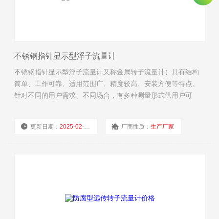
不锈钢指针显示型浮子流量计
不锈钢指针显示型浮子流量计又称金属转子流量计）具有结构
简单、工作可靠、适用范围广、精度较高、安装方便等特点。
针对不同的用户需求、不同场合，有多种测量形式供用户可
选；按输出形式分有就地指示型、远传输出型、控制报警型；
按防爆要求分类，又可分为普通型、本质安全型、隔离防爆型
更新日期：
2025-02-19
厂商性质：
生产厂家
三种。
浏览量：
2289