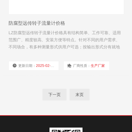
防腐型远传转子流量计价格
LZ防腐型远传转子流量计价格具有结构简单、工作可靠、适用
范围广、精度较高、安装方便等特点。针对不同的用户需求、
不同场合，有多种测量形式供用户可选；按输出形式分有就地
指示型、远传输出型、控制报警型；按防爆要求分类，又可分
为普通型、本质安全型、隔离防爆型三种。
更新日期：
2025-02-19
厂商性质：
生产厂家
浏览量：
2670
下一页
末页