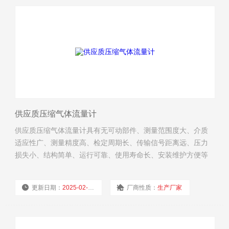
供应质压缩气体流量计
供应质压缩气体流量计具有无可动部件、测量范围度大、介质
适应性广、测量精度高、检定周期长、传输信号距离远、压力
损失小、结构简单、运行可靠、使用寿命长、安装维护方便等
许多显著点。可广泛应用于石油化工、治金机械、食品、造
纸，以及城市管道供热、供水、煤气等行业的各种液体、气
更新日期：
2025-02-19
厂商性质：
生产厂家
体、蒸气等单相流体的工艺计量和节能管理。
浏览量：
2696