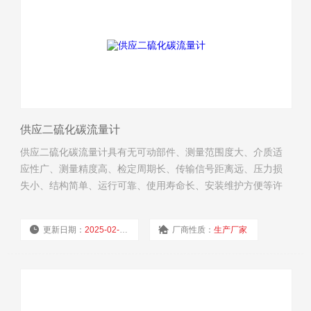
供应二硫化碳流量计
供应二硫化碳流量计具有无可动部件、测量范围度大、介质适
应性广、测量精度高、检定周期长、传输信号距离远、压力损
失小、结构简单、运行可靠、使用寿命长、安装维护方便等许
多显著点。可广泛应用于石油化工、治金机械、食品、造纸，
以及城市管道供热、供水、煤气等行业的各种液体、气体、蒸
更新日期：
2025-02-19
厂商性质：
生产厂家
气等单相流体的工艺计量和节能管理。
浏览量：
2661