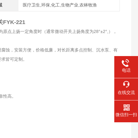
域
医疗卫生,环保,化工,生物产业,农林牧渔
YK-221
原点上扬一定角度时（通常微动开关上扬角度为28°±2°,），
、耐腐蚀，安装方便，价格低廉，对长距离多点控制、沉水泵、有
要求皆可定制。
电话
在线交流
靠性高。
微信扫一扫