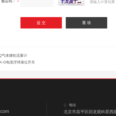
验证码：
请输入计算结果
LQ气体腰轮流量计
YK-G电缆浮球液位开关
地址
.com
北京市昌平区回龙观科星西路