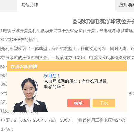
其他品牌
应用领
圆球灯泡电缆浮球液位开关F
21电缆浮球开关是利用微动开关或干簧管做接触开关，当电缆浮球以重锤为
ON或OFF信号输出。
221型是利用塑胶射出一体成型，所以结构坚固，性能稳定可靠，同时无毒
体或有杂质的液体控制效果。一般液体亦可使用。电缆线长度和特殊材质
21电缆浮球液位开关性能特点
严格的制造工艺为产品质量提供了可靠的保证。
欢迎您！
来自局域网的朋友！有什么可以帮
工程塑料或ABS，机械强度高、密封性好。
助您的吗？
、性能可靠。输出稳定可靠的“通”、“断”开关控制信号，无任何误动作，可
，调试方便，上下移动定位重块，即可随意调节控制范围。
浮球液位开关技术参数
电压：5（0.5A）250V-5（5A）380V；（推荐使用工作电压为24V）
1KW；