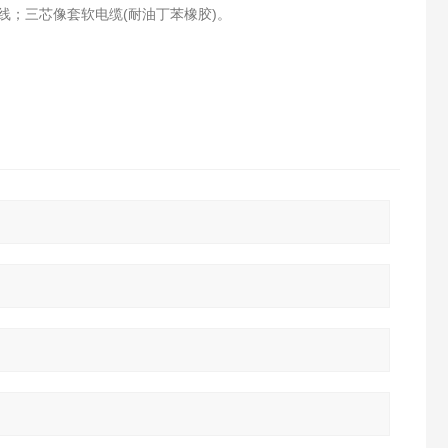
线；三芯像套软电缆(耐油丁苯橡胶)。