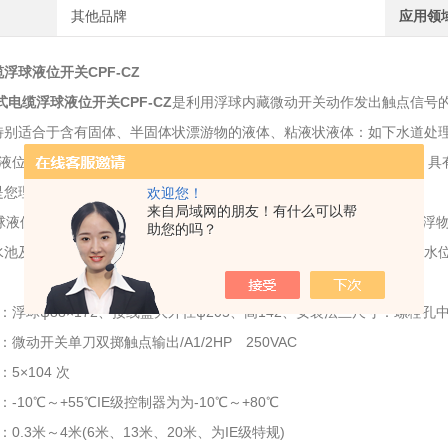
其他品牌
应用领
浮球液位开关CPF-CZ
式电缆浮球液位开关CPF-CZ
是利用浮球内藏微动开关动作发出触点信号
特别适合于含有固体、半固体状漂游物的液体、粘液状液体：如下水道处
液位开关CPF-CZ系列浮球控制器与液体接触的零部件材质均为塑料，
是您理想的液位控制仪表。
欢迎您！
来自局域网的朋友！有什么可以帮
液位开关CPF-CZ浮球液位控制器特别适用于含有固体、半固体状漂浮
助您的吗？
水池及生产废水池的水位进行测量，当然也可对清水池、水箱及水塔的水
：浮球ψ88×172、接线盒大外径ψ205、高142、安装法兰尺寸：螺栓孔中心
：微动开关单刀双掷触点输出/A1/2HP 250VAC
5×104 次
-10℃～+55℃IE级控制器为为-10℃～+80℃
：0.3米～4米(6米、13米、20米、为IE级特规)