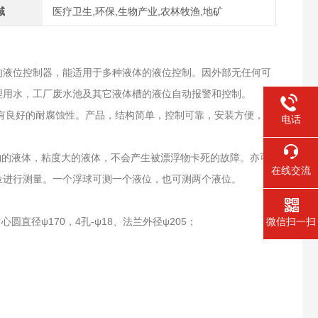
域
医疗卫生,环保,生物产业,农林牧渔,地矿
的液位控制器，能适用于多种液体的液位控制。因外部无任何可
理用水，工厂废水池及其它液体槽的液位自动报警和控制。
具有良好的耐腐蚀性。产品，结构简单，控制可靠，安装方便，价
电话
物的液体，粘度大的液体，不会产生被漂浮物卡死的故障。亦可
在线交流
位进行测量。一个浮球可测一个液位，也可测两个液位。
圆直径ψ170，4孔-ψ18、法兰外径ψ205；
微信扫一扫