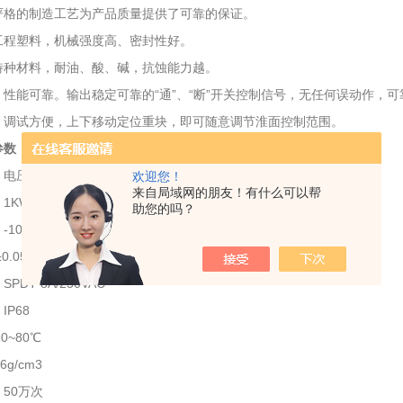
严格的制造工艺为产品质量提供了可靠的保证。
工程塑料，机械强度高、密封性好。
特种材料，耐油、酸、碱，抗蚀能力越。
、性能可靠。输出稳定可靠的“通”、“断”开关控制信号，无任何误动作，可
，调试方便，上下移动定位重块，即可随意调节淮面控制范围。
参数：
压：10（8A）250V-10（4A）380V；
欢迎您！
来自局域网的朋友！有什么可以帮
1KW；
助您的吗？
-10摄氏度~60(塑料)摄氏度；-10摄氏度-170摄氏度(不锈钢)；
0.05m
SPDT 8A/250VAC
IP68
：-10~80℃
6g/cm3
命：50万次