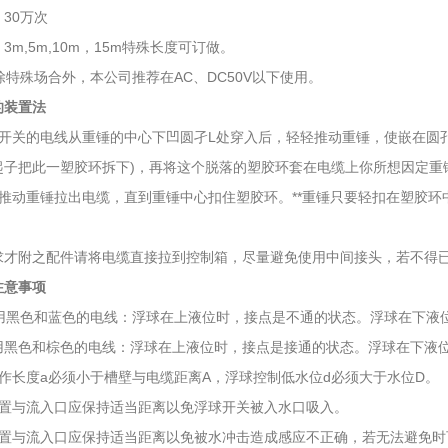
30万次
3m,5m,10m，15m特殊长度可订做。
特殊场合外，本公司推荐在AC、DC50V以下使用。
的装置法
球开关的电线从重锤的中心下凹圆孑L处穿入后，轻轻推动重锤，使嵌在圆
起子把此一塑胶环拆下)，再将这个脱落的塑胶环套在电缆上你所想因定重
地推动重锤拉出电缆，直到重锤中心扣住塑胶环。**重锤只要轻扣在塑胶
。
求才附之配件请将电缆直接拉到控制箱，尽量避免使用中间接头，若不得
注意事项
 使用黑色和蓝色的电线：浮球在上液位时，接点是不通的状态。浮球在下液
黑色和棕色的电线：浮球在上液位时，接点是接通的状态。浮球在下液
动作长度a必须小于槽壁与电缆距离A，浮球控制低水位d必须大于水位D。
位置与流入口应保持适当距离以免浮球开关被入水口吸入。
位置与流入口应保持适当距离以免被水冲击造成感应不正确，若无法避免时