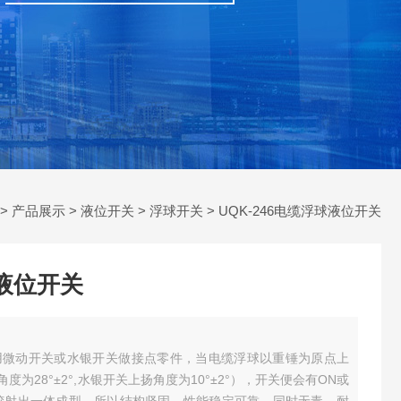
>
产品展示
>
液位开关
>
浮球开关
> UQK-246电缆浮球液位开关
球液位开关
是利用微动开关或水银开关做接点零件，当电缆浮球以重锤为原点上
为28°±2°,水银开关上扬角度为10°±2°），开关便会有ON或