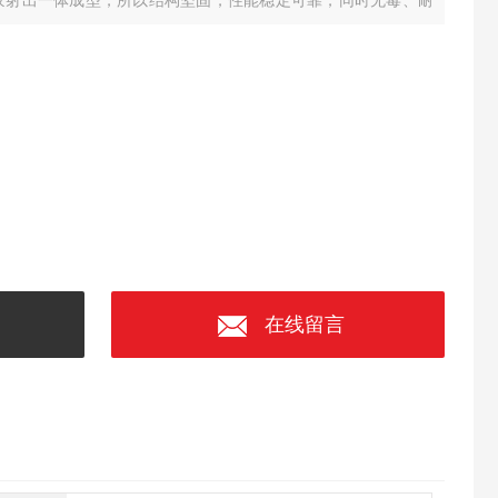
用塑胶射出一体成型，所以结构坚固，性能稳定可靠，同时无毒、耐
长距离多点控制、沉水泵、有波动的液体或有杂质的液体控制效
在线留言