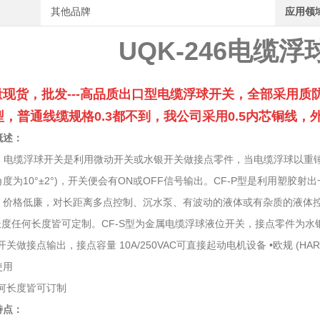
其他品牌
应用领
UQK-246电缆
量现货，批发---高品质出口型电缆浮球开关，全部采用
型，普通线缆规格0.3都不到，我公司采用0.5内芯铜线
概述：
6
电缆浮球开关是利用微动开关或水银开关做接点零件，当电缆浮球以重锤为
度为10°±2°)，开关便会有ON或OFF信号输出。CF-P型是利用塑
，价格低廉，对长距离多点控制、沉水泵、有波动的液体或有杂质的液体
度任何长度皆可定制。CF-S型为金属电缆浮球液位开关，接点零件为水
开关做接点输出，接点容量 10A/250VAC可直接起动电机设备 •欧规 (
使用
任何长度皆可订制
特点：