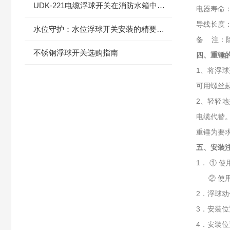
UDK-221电缆浮球开关在消防水箱中的应用
电器寿命：
导线长度：
水位守护：水位浮球开关安装的精要指南
备 注：除
不锈钢浮球开关选购指南
四、重锤
1、将浮
可用螺丝
2、轻轻
电缆代替
重锤为要
五、安装
1． ①
② 使用
2．浮球
3．安装
4．安装