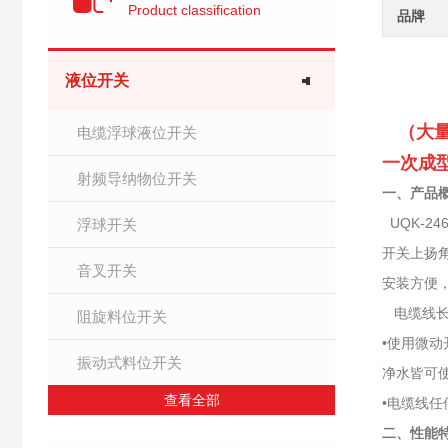
Product classification
品牌
液位开关
（大
电缆浮球液位开关
一次成
射频导纳物位开关
一、产品
UQK-24
浮球开关
开关上扬角
音叉开关
安装方便
电缆线长
阻旋料位开关
•使用微动
振动式料位开关
净水皆可
查看全部
•电缆线
二、性能