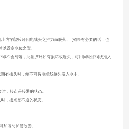
孔上方的塑胶环因电线头之推力而脱落。 (如果有必要的话，也
锤以设定水位之置。
环中即不会滑落，此塑胶环如有损坏或遗失，可用同轻裸铜线扣入
已而有接头时，绝不可将电缆线接头浸入水中。
位时，接点是接通的状态。
位时，接点是不通的状态。
可加装防护管改善。