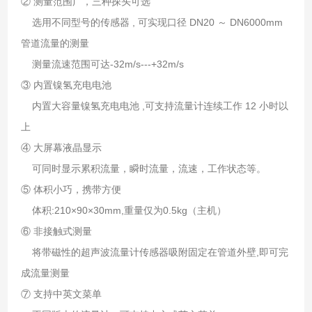
② 测量范围广，三种探头可选
选用不同型号的传感器 , 可实现口径 DN20 ～ DN6000mm
管道流量的测量
测量流速范围可达-32m/s---+32m/s
③ 内置镍氢充电电池
内置大容量镍氢充电电池 ,可支持流量计连续工作 12 小时以
上
④ 大屏幕液晶显示
可同时显示累积流量，瞬时流量，流速，工作状态等。
⑤ 体积小巧，携带方便
体积:210×90×30mm,重量仅为0.5kg（主机）
⑥ 非接触式测量
将带磁性的超声波流量计传感器吸附固定在管道外壁,即可完
成流量测量
⑦ 支持中英文菜单