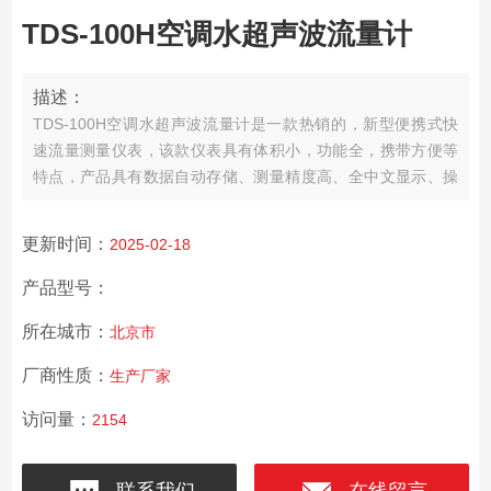
TDS-100H空调水超声波流量计
描述：
TDS-100H空调水超声波流量计是一款热销的，新型便携式快
速流量测量仪表，该款仪表具有体积小，功能全，携带方便等
特点，产品具有数据自动存储、测量精度高、全中文显示、操
作灵活，性能价格比堪称际*。产品一经推出即得到了国内外广
大客户的青睐，已远销韩国、日本、澳洲、美国等地区，受到
更新时间：
2025-02-18
国内外客房广泛好评。
产品型号：
所在城市：
北京市
厂商性质：
生产厂家
访问量：
2154
联系我们
在线留言