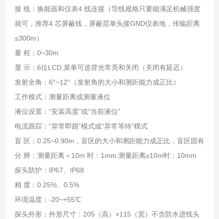
接 线：换能器和仪表4 线连接（导线规格只要能满足机械强度
就可，推荐4 芯屏蔽线，屏蔽层单头接GND仪表地，传输距离
≤300m）
量 程：0~30m
显 示：6位LCD,菜单可选背光常亮和关闭（关闭有延迟）
发射全角：6°~12°（发射角的大小和测距能力成正比）
工作模式：测量距离或测量液位
液位设置：“安装高度”或“当前液位”
电流跟踪：“异常即跟”模式或“异常等待”模式
盲 区：0.25~0.90m，盲区的大小和测距能力成正比，盲区固有
分 辨：测量距离＜10m 时：1mm.测量距离≥10m时：10mm
探头防护：IP67、IP68
精 度：0.25%、0.5%
环境温度：-20~+55℃
探头外形：外形尺寸：205（高）×115（宽）不含防水进线头