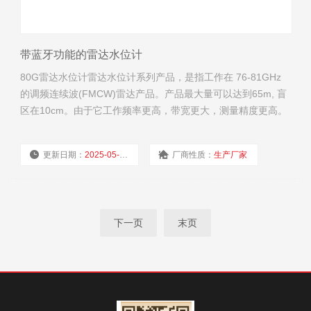
带蓝牙功能的雷达水位计
80G雷达水位计雷达水位计系列产品，是指工作在 76-81GHz
的调频连续波(FMCW)雷达产品。产品最大量可以达到65m, 盲
区在10cm。由于它工作频率更高，带宽更大，测量精度更高。
带蓝牙功能的雷达水位计产品提供支架的固定方式，无需现场
布线使得安装便捷简易。
更新日期：
2025-05-28
厂商性质：
生产厂家
浏览量：
824
下一页
末页