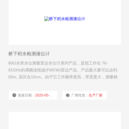
桥下积水检测液位计
80G水库水位测量雷达水位计系列产品，是指工作在 76-
81GHz的调频连续波(FMCW)雷达产品。产品最大量可以达到
65m, 盲区在10cm。由于它工作频率更高，带宽更大，测量精
度更高。桥下积水检测液位计河道水位监测雷达水位计产品提
供支架的固定方式，无需现场布线使得安装便捷简易。
更新日期：
2025-05-29
厂商性质：
生产厂家
浏览量：
817