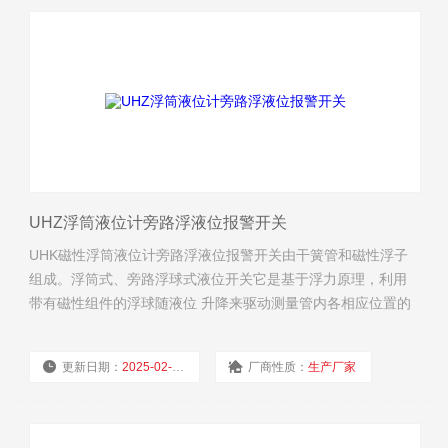
UHZ浮筒液位计旁路浮液位报警开关
UHK磁性浮筒液位计旁路浮液位报警开关由干簧管和磁性浮子
组成。浮筒式、旁路浮球式液位开关它是基于浮力原理，利用
带有磁性组件的浮球随液位 升降来驱动测量管内各相应位置的
干簧管闭合或断开，从而实现对液位高低位置状态的检测和控
制。
更新日期：
2025-02-19
厂商性质：
生产厂家
浏览量：
1955