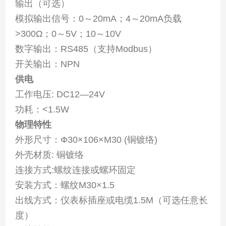
输出（可选）
模拟输出信号：0～20mA；4～20mA负载
>300Ω；0～5V；10～10V
数字输出：RS485（支持Modbus）
开关输出：NPN
供电
工作电压: DC12—24V
功耗：<1.5W
物理特性
外形尺寸：Φ30×106×M30 (铜镀络)
外壳材质: 铜镀络
连接方式:螺纹连接或螺环固定
安装方式：螺纹M30×1.5
出线方式：仪表标插座或电缆1.5M（可选任意长
度）