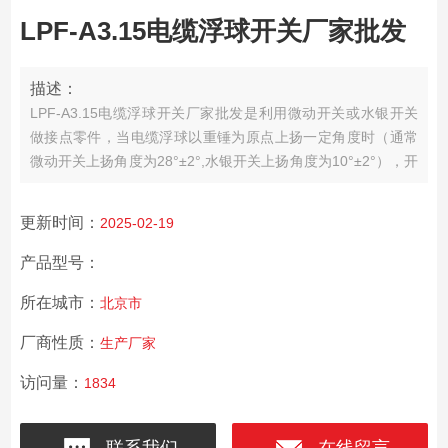
LPF-A3.15电缆浮球开关厂家批发
描述：
LPF-A3.15电缆浮球开关厂家批发是利用微动开关或水银开关
做接点零件，当电缆浮球以重锤为原点上扬一定角度时（通常
微动开关上扬角度为28°±2°,水银开关上扬角度为10°±2°），开
关便会有ON或OFF信号输出。CF-P型是利用塑胶射出一体成
型，所以结构坚固，性能稳定可靠，同时无毒、耐腐蚀，安装
更新时间：
2025-02-19
方便，价格低廉，对长距离多点控制、沉水泵、有波动的液体
或有杂质的液体控制效果。一般液体亦可使用。
产品型号：
所在城市：
北京市
厂商性质：
生产厂家
访问量：
1834
联系我们
在线留言