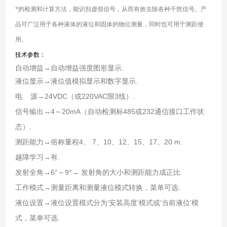
*的检测和计算方法，能识别虚假信号，从而有效去除各种干扰信号。产
品可广泛用于各种液体的液位和固体的物位测量，同时也可用于测距使
用。
技术参数：
自动增益→自动增益强度图形显示.
液位显示→液位值模拟显示和数字显示.
电 源→24VDC（或220VAC限3线）.
信号输出→4～20mA（自动检测标485或232通信接口工作状
态）.
测距能力→俗称量程4、 7、10、12、15、17、20 m.
越障学习→有.
发射全角→6°～9°→ 发射角的大小和测距能力成正比.
工作模式→测量距离和测量液位模式转换，菜单可选.
液位设置→液位设置模式分为‘安装高度’模式或‘当前液位’模
式，菜单可选.