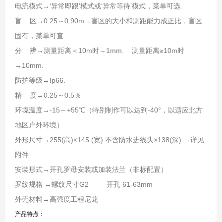
电流模式→‘异常即跟’模式或‘异常等待’模式，菜单可选.
盲 区→0.25～0.90m→盲区的大小和测距能力成正比，盲区
固有，菜单可查.
分 辨→测量距离＜10m时→1mm. 测量距离≥10m时
→10mm.
防护等级→Ip66.
精 度→0.25～0.5％
环境温度→-15～+55℃（特别制作可以达到-40°，以适应北方
地区户外环境）
外形尺寸→255(高)×145 (宽) 不含防水进线头×138(深) →详见
附件
安装形式→开孔罗母安装或加装法兰（非标配置）
罗纹规格 →螺纹尺寸G2 开孔 61-63mm
外壳材料→高强度工程尼龙
产品特点：