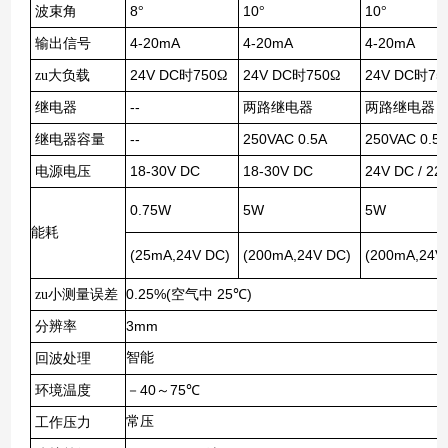
8
10
10
波束角
°
°
°
4-20mA
4-20mA
4-20mA
输出信号
24V DC
750
24V DC
750
24V DC
75
zu大负载
时
Ω
时
Ω
时
--
继电器
两路继电器
两路继电器
--
250VAC 0.5A
250VAC 0.5
继电器容量
18-30V DC
18-30V DC
24V DC / 22
电源电压
0.75W
5W
5W
能耗
(25mA,24V DC)
(200mA,24V DC)
(200mA,24V
0.25%(
25
)
zu小测量误差
空气中
℃
3mm
分辨率
智能
回波处理
40
75
环境温度
－
～
℃
常压
工作压力