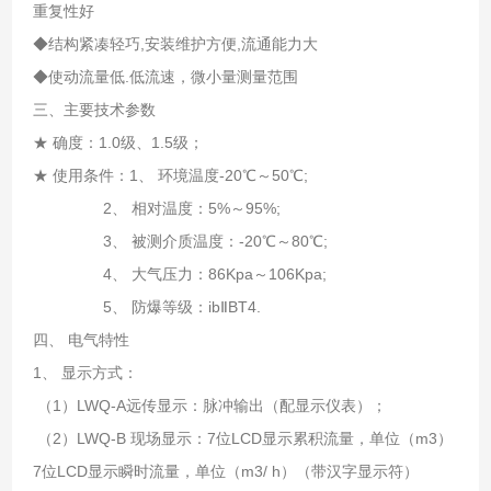
重复性好
◆结构紧凑轻巧,安装维护方便,流通能力大
◆使动流量低.低流速，微小量测量范围
三、主要技术参数
★ 确度：1.0级、1.5级；
★ 使用条件：1、 环境温度-20℃～50℃;
2、 相对温度：5%～95%;
3、 被测介质温度：-20℃～80℃;
4、 大气压力：86Kpa～106Kpa;
5、 防爆等级：ibⅡBT4.
四、 电气特性
1、 显示方式：
（1）LWQ-A远传显示：脉冲输出（配显示仪表）；
（2）LWQ-B 现场显示：7位LCD显示累积流量，单位（m3）
7位LCD显示瞬时流量，单位（m3/ h）（带汉字显示符）