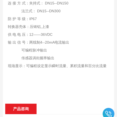
连 接 方 式：夹持式： DN15--DN150
法兰式： DN15--DN300
防 护 等 级：IP67
转换器壳体：压铸铝,上漆
供 电 电 压：12——36VDC
输 出 信 号：两线制4--20mA电流输出
可编程脉冲输出
传感器涡街频率输出
现场显示：可编程设定显示瞬时流量、累积流量和百分比流量
产品咨询