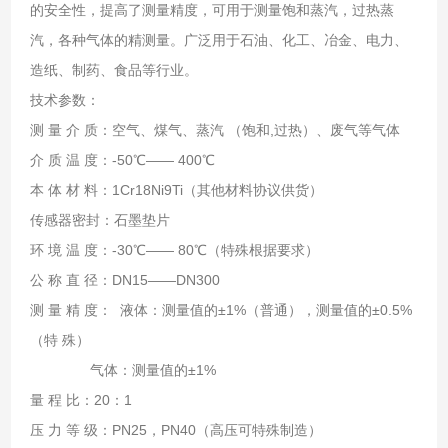
的安全性，提高了测量精度，可用于测量饱和蒸汽，过热蒸
汽，各种气体的精测量。广泛用于石油、化工、冶金、电力、
造纸、制药、食品等行业。
技术参数：
测 量 介 质：空气、煤气、蒸汽 （饱和,过热）、废气等气体
介 质 温 度：-50℃—— 400℃
本 体 材 料：1Cr18Ni9Ti（其他材料协议供货）
传感器密封：石墨垫片
环 境 温 度：-30℃—— 80℃（特殊根据要求）
公 称 直 径：DN15——DN300
测 量 精 度： 液体：测量值的±1%（普通），测量值的±0.5%
（特 殊）
气体：测量值的±1%
量 程 比：20：1
压 力 等 级：PN25，PN40（高压可特殊制造）