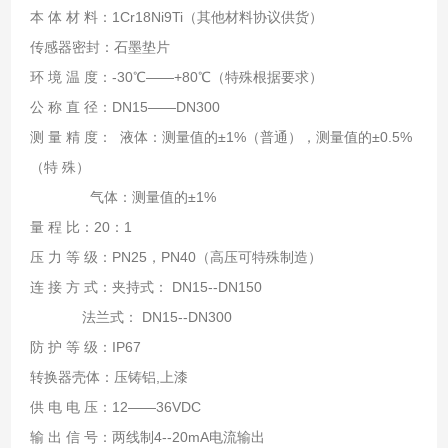
本 体 材 料：1Cr18Ni9Ti（其他材料协议供货）
传感器密封：石墨垫片
环 境 温 度：-30℃——+80℃（特殊根据要求）
公 称 直 径：DN15——DN300
测 量 精 度： 液体：测量值的±1%（普通），测量值的±0.5%
（特 殊）
气体：测量值的±1%
量 程 比：20：1
压 力 等 级：PN25，PN40（高压可特殊制造）
连 接 方 式：夹持式： DN15--DN150
法兰式： DN15--DN300
防 护 等 级：IP67
转换器壳体：压铸铝,上漆
供 电 电 压：12——36VDC
输 出 信 号：两线制4--20mA电流输出