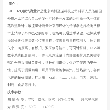
简介：
JCLUZQ
蒸汽流量计
是北京精博至诚科技公司科研人员借鉴国
外技术工艺结合自己研发生产经验开发出的公司新一代一体化
蒸汽流量计，该流量计流量计采用设计的传感器进行检测从根
本上消除了外界振动的影响，现场可以通过手动健、磁棒或手
操器修改仪表参数和仪表量程，仪表具有量程范围大，压力损
失小，确度高，有模拟、数字信号输出，可同计算机、DCS等
数字系统配套使用，一体化蒸汽流量计内部主要芯片及关键零
部件全部采用进口部件．延长使用寿命，保证了仪表的安全
性，提高了测量精度，可用于测量饱和蒸汽，过热蒸汽，各种
气体的精确测量。广泛用于石油、化工、冶金、电力、造纸、
制药、食品等行业。
技术参数：
测 量 介 质：空气、煤气、蒸汽 （饱和,过热）、废气等气体
介 质 温 度：-50℃——+400℃