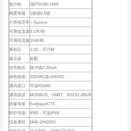
执行标
JB/T9248-1999
精度等级
1级或0.5级
介质电导率
＞5μs/cm
可测
低流速
0.1米/秒
可测
高流速
15米/秒
量程比
1:20，可订制
显示器
标配
信号输出
脉冲或4-20mA
供电电源
220VAC或+24VDC
通讯接口
可选RS485
通讯协议
MODBUS、HART、RS232.485等
防爆等级
Exd[ia]qIICT5
防护等级
IP65，可选IP68
仪表通经
DN6~DN2000
安装方式
法兰安装，可选法兰夹持