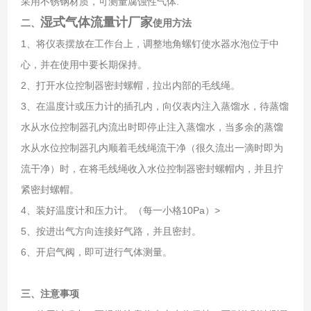
采用不锈钢材质，可测量腐蚀性气体.
湿式气体流量计厂家
二、
使用方法
1、将仪表摆放在工作台上，调整地角螺钉使水器水泡位于中
心，并在使用中要长期保持。
2、打开水位控制器密封螺帽，拉出内部的毛线绳。
3、在温度计或压力计的插孔内，向仪表内注入蒸馏水，待蒸馏
水从水位控制器孔内流出时即停止注入蒸馏水，当多余的蒸馏
水从水位控制器孔内顺着毛线绳流干净（很久流出一滴时即为
流干净）时，在将毛线绳收入水位控制器密封螺帽内，并且拧
紧密封螺帽。
4、装好温度计和压力计。（每一小格10Pa）>
5、按进出气方向连接好气路，并且密封。
6、开启气阀，即可进行气体测量。
三、
注意事项