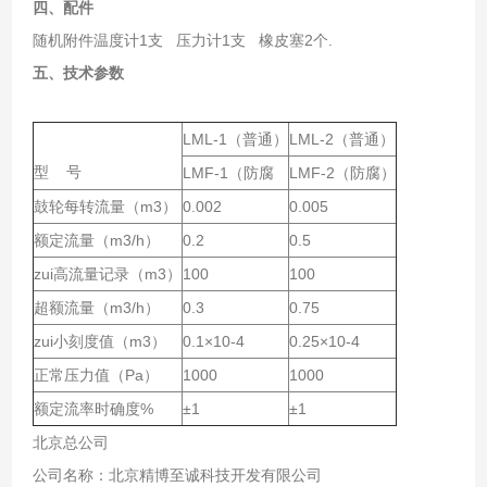
四、
配件
随机附件温度计1支 压力计1支 橡皮塞2个.
五、
技术参数
LML-1（普通）
LML-2（普通）
型 号
LMF-1（防腐
LMF-2（防腐）
鼓轮每转流量（m3）
0.002
0.005
额定流量（m3/h）
0.2
0.5
zui高流量记录（m3）
100
100
超额流量（m3/h）
0.3
0.75
zui小刻度值（m3）
0.1×10-4
0.25×10-4
正常压力值（Pa）
1000
1000
额定流率时确度%
±1
±1
北京总公司
公司名称：北京精博至诚科技开发有限公司