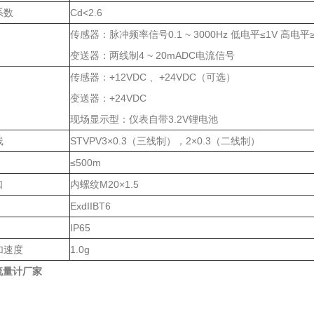
系数
Cd<2.6
传感器：脉冲频率信号0.1 ~ 3000Hz 低电平≤1V 高电平≥
变送器：两线制4 ~ 20mADC电流信号
传感器：+12VDC 、+24VDC（可选）
变送器：+24VDC
现场显示型：仪表自带3.2V锂电池
线
STVPV3×0.3（三线制），2×0.3（二线制）
≤500m
口
内螺纹M20×1.5
ExdIIBT6
IP65
加速度
1.0g
流量计厂家