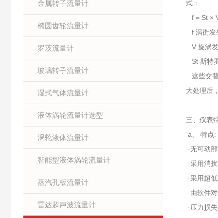
金属转子流量计
式：
f = St ×
椭圆齿轮流量计
f 涡街发
V 旋涡发
罗茨流量计
St 斯特
玻璃转子流量计
这些交替
大处理后
湿式气体流量计
液体涡轮流量计选型
三、仪表
a、 特点:
涡轮液体流量计
·无可动
智能型液体涡轮流量计
·采用消
·采用超低
蒸汽孔板流量计
·由软件
雷达超声波流量计
·压力损