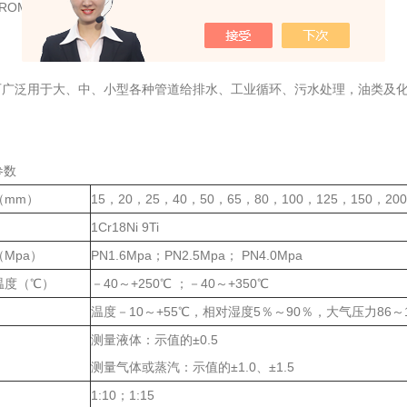
PROM对累积流量进行掉电保护，保护时间大于10年；
广泛用于大、中、小型各种管道给排水、工业循环、污水处理，油类及化
。
参数
（mm）
15，20，25，40，50，65，80，100，125，150，200
1Cr18Ni 9Ti
Mpa）
PN1.6Mpa；PN2.5Mpa； PN4.0Mpa
温度（℃）
－40～+250℃ ；－40～+350℃
温度－10～+55℃，相对湿度5％～90％，大气压力86～1
测量液体：示值的±0.5
测量气体或蒸汽：示值的±1.0、±1.5
1:10；1:15