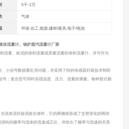
间
5千-1万
类
气体
域
环保,化工,能源,建材/家具,电子/电池
，液体流量计。
锅炉蒸汽流量计厂家
的体积流量、标况的体积流量或质量流量的体积流量计。并可作为
、小信号数据紊乱等问题，并采用了特的传感器封装技术和防
信号；复合型可同时实现温度、压力、流量的测量。每种形式都
当流体流经旋涡发生体时，它的两侧就形成了交替变化的两排
门涡街的频率与流体的流速成正比，并给出了频率与流速的关系