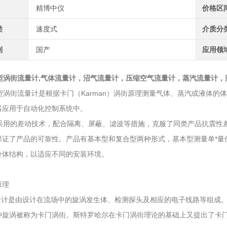
精博中仪
价格区
类
速度式
介质分
别
国产
应用领
GB型涡街流量计,气体流量计，沼气流量计，压缩空气流量计，蒸汽流量计
型涡街流量计是根据卡门（Karman）涡街原理测量气体、蒸汽或液体
器应用于自动化控制系统中。
用的差动技术，配合隔离、屏蔽、滤波等措施，克服了同类产品抗震性差
保证了产品的可靠性。产品有基本型和复合型两种形式，基本型测量单*量
分体结构，以适应不同的安装环境。
原理
计是由设计在流场中的旋涡发生体、检测探头及相应的电子线路等组成。
种旋涡被称为卡门涡街。斯特罗哈尔在卡门涡街理论的基础上又提出了卡