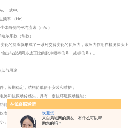
 V/d 式中:
生频率 （Hz）
生体两侧的平均流速（m/s ）
罗哈尔系数（常数）
变化的旋涡就形成了一系列交替变化的负压力，该压力作用在检测探头上
，输出与旋涡同步成正比的脉冲频率信号（或标信号）。
特点与用途
部件，长期稳定，结构简单便于安装和维护；
扰电路和抗振动传感头，具有一定抗环境振动性能；
功耗单片微机技术，1节3.2V10AH锂电池可使用5年以上；
欢迎您！
对仪表系数非线性进行修正，提高测量精度；
来自局域网的朋友！有什么可以帮
失小，量程范围宽；
助您的吗？