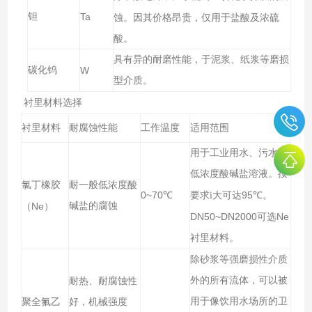
钽
Ta
蚀。因其价格昂贵，仅用于盐酸及浓硫
酸。
具有异的耐磨性能，于泥浆、纸浆等磨损
碳化钨
W
型介质。
衬里材料选择
衬里材料
耐腐蚀性能
工作温度
适用范围
用于工业用水、污水、
低浓度酸碱盐溶液。按
氯丁橡胶
耐一般低浓度酸
0~70
大可达95
℃
要求i
℃。
（Ne）
碱盐的腐蚀
DN50~DN2000
Ne
可选
衬里材料。
除砂浆等强磨损性介质
外的所有流体，可以被
耐热、耐腐蚀性
用于像饮用水场所的卫
聚全氟乙
好，机械强度