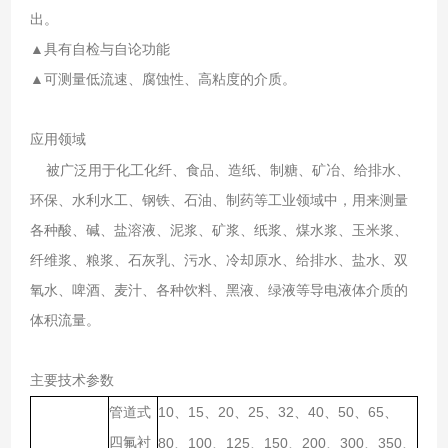
出。
▲具有自检与自论功能
▲可测量低流速、腐蚀性、高粘度的介质。
应用领域
被广泛用于化工化纤、食品、造纸、制糖、矿冶、给排水、
环保、水利水工、钢铁、石油、制药等工业领域中，用来测量
各种酸、碱、盐溶液、泥浆、矿浆、纸浆、煤水浆、玉米浆、
纤维浆、粮浆、石灰乳、污水、冷却原水、给排水、盐水、双
氧水、啤酒、麦汁、各种饮料、黑液、绿液等导电液体介质的
体积流量。
主要技术参数
10
15
20
25
32
40
50
65
管道式
、
、
、
、
、
、
、
、
四氟衬
80
100
125
150
200
300
350
、
、
、
、
、
、
、