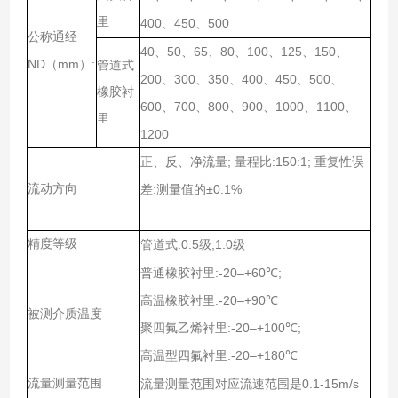
里
400
450
500
、
、
公称通经
40
50
65
80
100
125
150
、
、
、
、
、
、
、
ND（mm）:
管道式
200
300
350
400
450
500
、
、
、
、
、
、
橡胶衬
600
700
800
900
1000
1100
、
、
、
、
、
、
里
1200
;
:150:1;
正、反、净流量
量程比
重复性误
流动方向
:
±0.1%
差
测量值的
精度等级
:0.5
,1.0
管道式
级
级
:-20–+60
;
普通橡胶衬里
℃
:-20–+90
高温橡胶衬里
℃
被测介质温度
:-20–+100
;
聚四氟乙烯衬里
℃
:-20–+180
高温型四氟衬里
℃
流量测量范围
0.1-15m/s
流量测量范围对应流速范围是