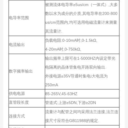
≥5us/cm（
）,
被测流体电导率
一体式
大多
,
200-800
数以水为成分的介质
其电导率在
电导率范围
us/cm
,
范围内
均可选用电磁流量计来测量
.
其流量计
:0-10mA
,0-1.5kΩ,
负载电阻
时
电流输出
4-20mA
,0-750kΩ,
时
1-5000HZ
输出频率上限可在
内设定带光
.
电隔离的晶体管集电开路双向输出
数字频率输出
≤35V
大电流为
外接电源
导通时集电i
250mA
供电电源
85-265V,45-63HZ
直管段长度
:
≥5DN,
≥2DN
管道式
上游
下游
,
流量计与配管之间均采用法兰连接
法兰连
连接方式
GB11988
.
接尺寸应符合
的规定