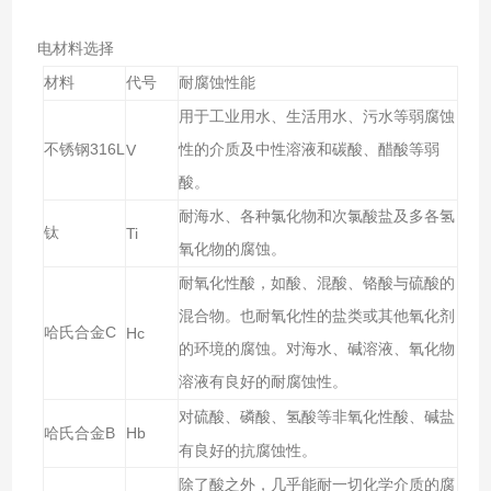
电材料选择
材料
代号
耐腐蚀性能
用于工业用水、生活用水、污水等弱腐蚀
316L
不锈钢
V
性的介质及中性溶液和碳酸、醋酸等弱
酸。
耐海水、各种氯化物和次氯酸盐及多各氢
钛
Ti
氧化物的腐蚀。
耐氧化性酸，如酸、混酸、铬酸与硫酸的
混合物。也耐氧化性的盐类或其他氧化剂
C
哈氏合金
Hc
的环境的腐蚀。对海水、碱溶液、氧化物
溶液有良好的耐腐蚀性。
等非氧化性酸、碱盐
对硫酸、磷酸、氢酸
B
Hb
哈氏合金
有良好的抗腐蚀性。
之外，几乎能耐一切化学介质的腐
除了酸