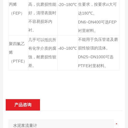
大可
丙烯
高，抗磨损性能
-20~180
生要求，按要求zi
℃
（FEP）
好，清理表面时
达180
℃。
不容易损坏内
DN6~DN400
FEP
可选
衬。
衬里材料。
不能用于负压管道及磨
几乎可以抵抗所
聚四氟乙
-40~180
损性较强的流体。
有化学介质的腐
℃
烯
DN25~DN1000
蚀，耐磨损性较
可选
PTFE
（
）
差。
PTFE
衬里材料。
产品咨询