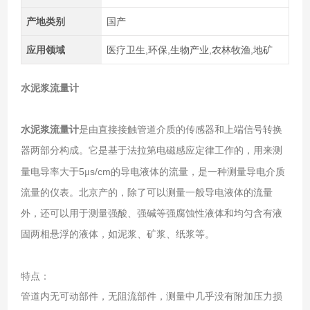
产地类别
国产
应用领域
医疗卫生,环保,生物产业,农林牧渔,地矿
水泥浆流量计
水泥浆流量计
是由直接接触管道介质的传感器和上端信号转换
器两部分构成。它是基于法拉第电磁感应定律工作的，用来测
5
s/cm
量电导率大于
μ
的导电液体的流量，是一种测量导电介质
流量的仪表。北京产的，除了可以测量一般导电液体的流量
外，还可以用于测量强酸、强碱等强腐蚀性液体和均匀含有液
固两相悬浮的液体，如泥浆、矿浆、纸浆等。
特点：
管道内无可动部件，无阻流部件，测量中几乎没有附加压力损