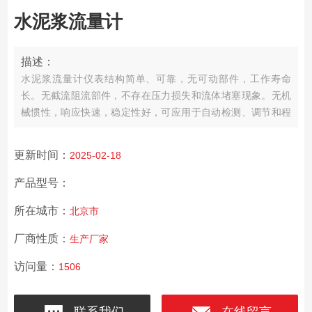
水泥浆流量计
描述：
水泥浆流量计仪表结构简单、可靠，无可动部件，工作寿命
长。无截流阻流部件，不存在压力损失和流体堵塞现象。无机
械惯性，响应快速，稳定性好，可应用于自动检测、调节和程
控系统。 测量精度不受被测介质的种类及其温度、粘度、
密度、压力等物理量参数的影响。采用聚四氟乙烯或橡胶材质
更新时间：
2025-02-18
衬里和Hc、Hb、316L、Ti等电材料的不同组合可适应不同介质
的需要。
产品型号：
所在城市：
北京市
厂商性质：
生产厂家
访问量：
1506
联系我们
在线留言