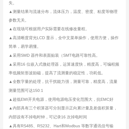
失。
▲测量结果与流速分布，流体压力，温度、密度、粘度等物理
参数无关。
▲在现场可根据用户实际需要在线修改量程。
LCD
▲高清晰度背光
显示，全中文菜单操作，使用方便，操作
简单，易学易懂。
SMD
SMT
▲采用
器件和表面贴装（
电路可靠性高。
16
▲采用
位嵌入式微处理器，运算速度快，精度高，可编程频
率低频矩形波励磁，提高了流测量的稳定性，功耗低。
▲全数字量的处理，抗干扰能力强，测量可靠，精度高，流量
150:1
测量范围可达
EMI
EMC
▲超低
开关电源，使用电源电压变化范围大，抗
好
▲内部具有三个积算器可分别显示正向累计量及差值积算量，
16
内部设有不掉电时钟，可记录
次掉电时间
RS485
RS232
Hart
Modbus
▲具有
、
、
和
等数字通讯信号输