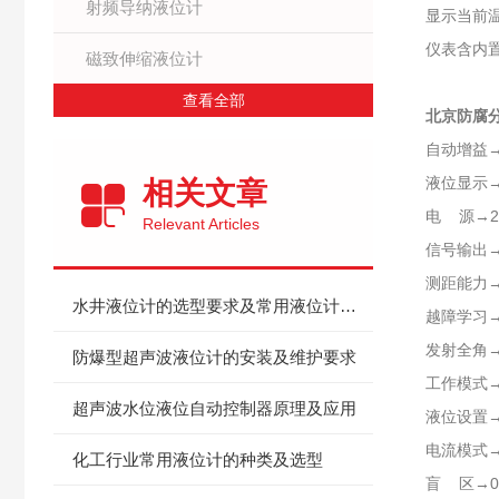
射频导纳液位计
显示当前
仪表含内
磁致伸缩液位计
查看全部
北京防腐
自动增益
液位显示
相关文章
电 源→24
Relevant Articles
信号输出→
测距能力→俗
水井液位计的选型要求及常用液位计推荐
越障学习→
发射全角→
防爆型超声波液位计的安装及维护要求
工作模式
超声波水位液位自动控制器原理及应用
液位设置→
电流模式→
化工行业常用液位计的种类及选型
盲 区→0