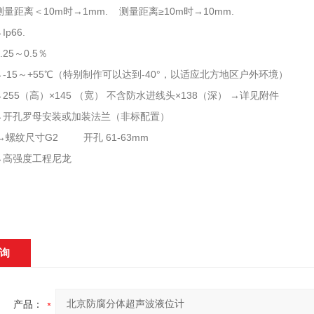
量距离＜10m时→1mm. 测量距离≥10m时→10mm.
p66.
25～0.5％
-15～+55℃（特别制作可以达到-40°，以适应北方地区户外环境）
255（高）×145 （宽） 不含防水进线头×138（深） →详见附件
→开孔罗母安装或加装法兰（非标配置）
→螺纹尺寸G2 开孔 61-63mm
→高强度工程尼龙
询
产品：