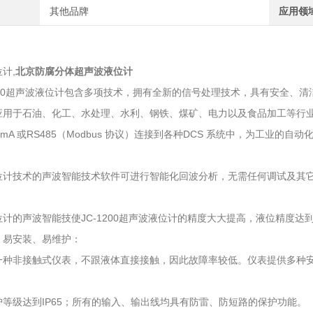
其他品牌
应用领
计,
北京防腐分体超声波液位计
200超声波液位计包含多项技术，拥有全新的信号处理技术，具有安全、
应用于石油、化工、水处理、水利、钢铁、煤矿、电力以及食品加工等行
0mA 或RS485（Modbus 协议）连接到各种DCS 系统中，为工业的
：
位计技术的声波智能技术软件可进行智能化回波分析，无需任何调试及其
计的声波智能技使JC-1200超声波液位计的精度大大提高，液位精度达到
、易安装、易维护：
一种非接触式仪表，不跟液体直接接触，因此故障率较低。仪表提供多种安
：
护等级达到IP65；所有的输入、输出线均具有防雷、防短路的保护功能。