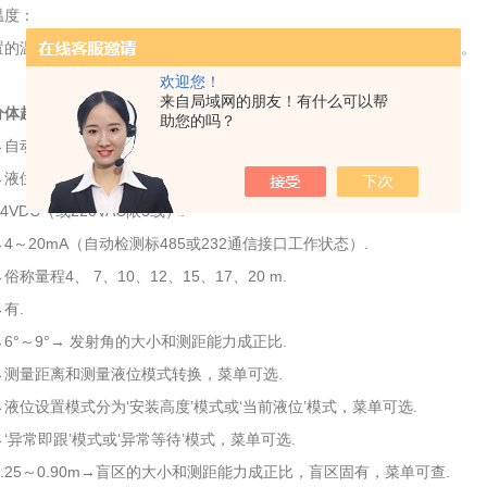
温度：
置的温度模块，可检测出当前空间的温度，并同时可以在显示屏上显示。
欢迎您！
来自局域网的朋友！有什么可以帮
分体超声波液位计
技术参数：
助您的吗？
→自动增益强度图形显示.
→液位值模拟显示和数字显示.
VDC（或220VAC限3线）.
4～20mA（自动检测标485或232通信接口工作状态）.
称量程4、 7、10、12、15、17、20 m.
有.
6°～9°→ 发射角的大小和测距能力成正比.
→测量距离和测量液位模式转换，菜单可选.
液位设置模式分为‘安装高度’模式或‘当前液位’模式，菜单可选.
‘异常即跟’模式或‘异常等待’模式，菜单可选.
.25～0.90m→盲区的大小和测距能力成正比，盲区固有，菜单可查.