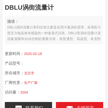
DBLU涡街流量计
描述：
DBLU涡街流量计系列仪表主要是应用卡曼涡街原理，采用应力
型压力电晶体传感器的一种速度式仪表。DBLU型涡街流量计是
流量测量和自动控制的重要仪表，有普通型、高温型、本安防
爆型、隔爆型、插入型等系列产品，可适用于气体、液体、蒸
汽的流量测量，广泛用于冶金、电力、化工、石油、轻工、环
更新时间：
2025-02-18
保和市政建设等行业。
产品型号：
所在城市：
北京市
厂商性质：
生产厂家
访问量：
3204
联系我们
在线留言