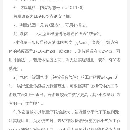
6、防爆规格：防爆标志号：iaⅡCT1~6;
关联设备为LB940型齐纳安全栅。
7、测量范围：见表1至表4，可用补插法。
1）液体——z大流量根据传感器通径查表1或表2。
z小流量一般按通径及液体的密度（g/cm3）查表1；如该液
体的粘度高于1×10-6m2/s（或lcst），则按通径在表2查出（可
用补插法）。若液体粘度太高，则无法实现测量（表2中有“/”者
就是）。
2）气体一被测气体（包括混合气体）的工作密度≤4kg/m3
时，涡街流量传感器的测量范围，可根据其口径和气体的工作
密度在表3上部查出。若密度较表中数字更高，其z小流量取z靠
右的一组数字即可。
气体密度越小其流量下限值越大，若流量小于此下限值则无
法实现计量，为方便查对，表3下部列出部份密度较小气体工作
状态下的密度对应的压力。|lugb涡街流量计价格|采购涡街流量