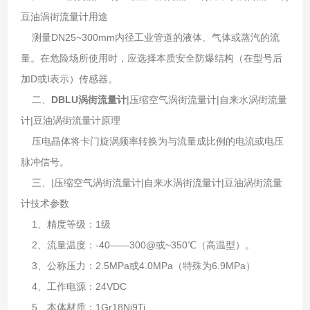
豆油涡街流量计用途
测量DN25~300mm内径工业管道的液体、气体或蒸汽的流
量。在危险场所使用时，应选择本质安全防爆结构（在型号后
加D或I表示）传感器。
二、
DBLU涡街流量计
|压缩空气涡街流量计|自来水涡街流量
计|豆油涡街流量计原理
压电晶体将卡门旋涡频率转换为与流量成比例的电流或电压
脉冲信号。
三、|压缩空气涡街流量计|自来水涡街流量计|豆油涡街流量
计技术参数
1、精度等级：1级
2、流量温度：-40——300@或~350℃（高温型）。
3、公称压力：2.5MPa或4.0MPa（特殊为6.9MPa）
4、工作电源：24VDC
5、本体材质：1Gr18Ni9Ti