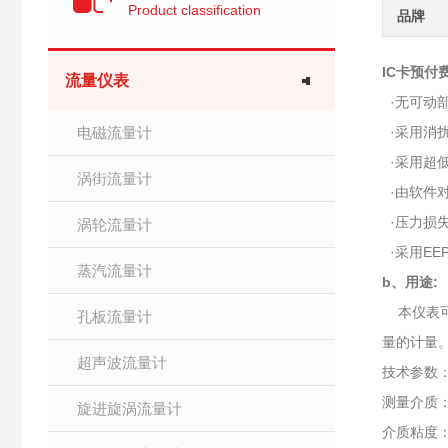
Product classification
品牌
IC卡预付
流量仪表
·无可动
电磁流量计
·采用消
·采用超低
涡街流量计
·由软件
·压力损
涡轮流量计
·采用EE
蒸汽流量计
b、用途:
本仪表可
孔板流量计
量的计量
超声波流量计
技术参数
测量介质
旋进旋涡流量计
介质粘度：