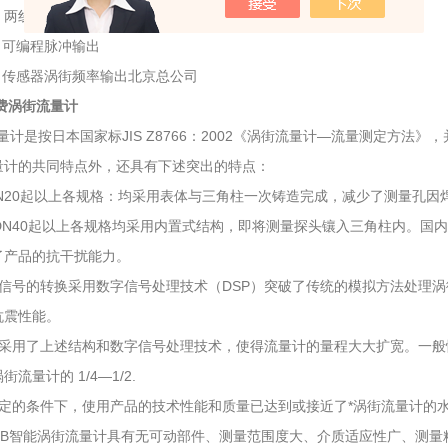
两线制4--20mA电流输出
程脉冲输出
涡街频率输出北京总公司
付费涡街流量计
是按日本国家标JIS Z8766：2002《涡街流量计—流量测定方法》
量计的共同特点外，还具有下述突出的特点：
DN20起以上各规格：均采用表体与三角柱一次铸造完成，减少了测量孔
DN40起以上各规格均采用内置式结构，即将测量探头镶入三角柱内。国
了产品的抗干扰能力。
街信号的转换采用数字信号处理技术（DSP）突破了传统的模拟方法处理
抗震性能。
于采用了上述结构和数字信号处理技术，使得流量计的量程大大扩宽。一般情况
流量计的 1/4—1/2.
规定的条件下，使用产品的技术性能和质量已达到或接近了*涡街流量计的
GB智能涡街流量计具有无可动部件、测量范围度大、介质适应性广、测量