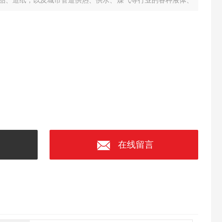
品、造纸，以及城市管道供热、供水、煤气等行业的各种液体、
和节能管理。
在线留言