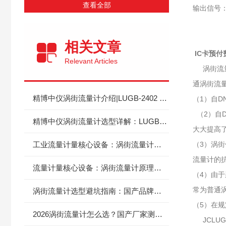
查看全部
输出信号：
可编
传感器
相关文章
IC卡预
Relevant Articles
涡街流量计
通涡街流
精博中仪涡街流量计介绍|LUGB‑2402 与 LUGB‑15 选型区分指南
（1）自
（2）自
精博中仪涡街流量计选型详解：LUGB‑2402、LUGB‑15 两款型号怎么按需挑选？
大大提高
工业流量计量核心设备：涡街流量计原理与国产选型参考
（3）涡
流量计的
流量计量核心设备：涡街流量计原理与国产选型参考
（4）由
常为普通涡街
涡街流量计选型避坑指南：国产品牌如何突围？
（5）在
2026涡街流量计怎么选？国产厂家测评与选型技巧
JCLU