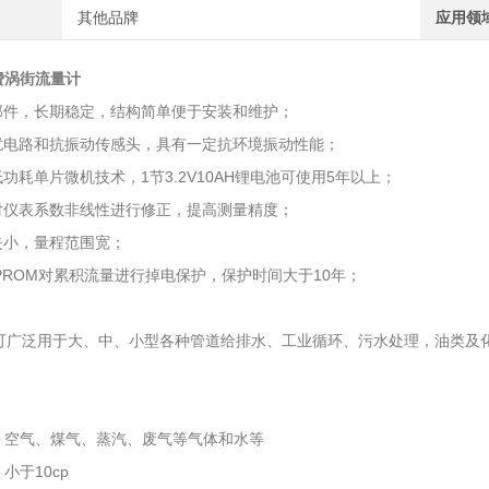
其他品牌
应用领
费涡街流量计
部件，长期稳定，结构简单便于安装和维护；
扰电路和抗振动传感头，具有一定抗环境振动性能；
功耗单片微机技术，1节3.2V10AH锂电池可使用5年以上；
对仪表系数非线性进行修正，提高测量精度；
失小，量程范围宽；
PROM对累积流量进行掉电保护，保护时间大于10年；
广泛用于大、中、小型各种管道给排水、工业循环、污水处理，油类及化
。
：
：空气、煤气、蒸汽、废气等气体和水等
小于10cp