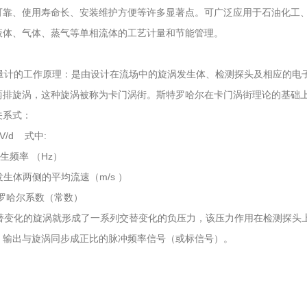
可靠、使用寿命长、安装维护方便等许多显著点。可广泛应用于石油化工
液体、气体、蒸气等单相流体的工艺计量和节能管理。
：
计的工作原理：是由设计在流场中的旋涡发生体、检测探头及相应的电子
两排旋涡，这种旋涡被称为卡门涡街。斯特罗哈尔在卡门涡街理论的基础
关系式：
× V/d 式中:
生频率 （Hz）
生体两侧的平均流速（m/s ）
特罗哈尔系数（常数）
变化的旋涡就形成了一系列交替变化的负压力，该压力作用在检测探头上
，输出与旋涡同步成正比的脉冲频率信号（或标信号）。