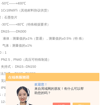
-50℃——+400℃
1Cr18Ni9Ti（其他材料协议供货）
封：石墨垫片
-30℃——+80℃（特殊根据要求）
DN15——DN300
 液体：测量值的±1%（普通），测量值的±0.5%（特 殊）
测量值的±1%
0：1
PN2.5，PN40（高压可特殊制造）
持式： DN15--DN150
 DN15--DN300
：见说明书附表
欢迎您！
IP67
来自局域网的朋友！有什么可以帮
助您的吗？
体：压铸铝,上漆
12——36VDC