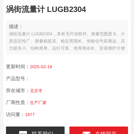
涡街流量计 LUGB2304
描述：
涡街流量计 LUGB2304，具有无可动部件、测量范围度大、介
质适应性广、测量精度高、检定周期长、传输信号距离远、压
力损失小、结构简单、运行可靠、使用寿命长、安装维护方便
等许多显著点。可广泛应用于石油化工、治金机械、食品、造
纸，以及城市管道供热、供水、煤气等行业的各种液体、气
更新时间：
2025-02-18
体、蒸气等单相流体的工艺计量和节能管理。
产品型号：
所在城市：
北京市
厂商性质：
生产厂家
访问量：
1877
联系我们
在线留言