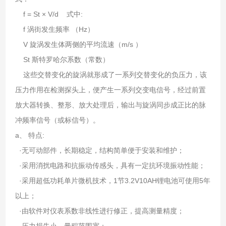
f = St × V/d 式中:
f 涡街发生频率 （Hz）
V 旋涡发生体两侧的平均流速（m/s ）
St 斯特罗哈尔系数（常数）
这些交替变化的旋涡就形成了一系列交替变化的负压力，该
压力作用在检测探头上，便产生一系列交变电信号，经过前置
放大器转换、整形、放大处理后，输出与旋涡同步成正比的脉
冲频率信号（或标信号）。
a、 特点:
·无可动部件，长期稳定，结构简单便于安装和维护；
·采用消扰电路和抗振动传感头，具有一定抗环境振动性能；
·采用超低功耗单片微机技术，1节3.2V10AH锂电池可使用5年
以上；
·由软件对仪表系数非线性进行修正，提高测量精度；
·压力损失小，量程范围宽；