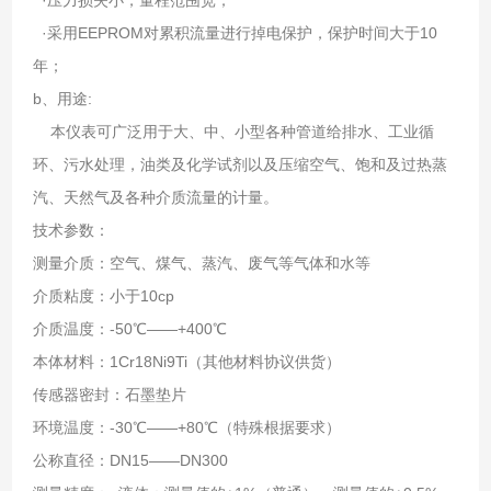
·采用EEPROM对累积流量进行掉电保护，保护时间大于10
年；
b、用途:
本仪表可广泛用于大、中、小型各种管道给排水、工业循
环、污水处理，油类及化学试剂以及压缩空气、饱和及过热蒸
汽、天然气及各种介质流量的计量。
技术参数：
测量介质：空气、煤气、蒸汽、废气等气体和水等
介质粘度：小于10cp
介质温度：-50℃——+400℃
本体材料：1Cr18Ni9Ti（其他材料协议供货）
传感器密封：石墨垫片
环境温度：-30℃——+80℃（特殊根据要求）
公称直径：DN15——DN300