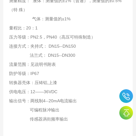
测量精度： 液体：测量值的±1%（普通），测量值的±0.5%
（特 殊）
气体：测量值的±1%
量程比：20：1
压力等级：PN2.5，PN40（高压可特殊制造）
连接方式：夹持式： DN15--DN150
法兰式： DN15--DN300
流量范围：见说明书附表
防护等级：IP67
转换器壳体：压铸铝,上漆
供电电压：12——36VDC
输出信号：两线制4--20mA电流输出
可编程脉冲输出
传感器涡街频率输出