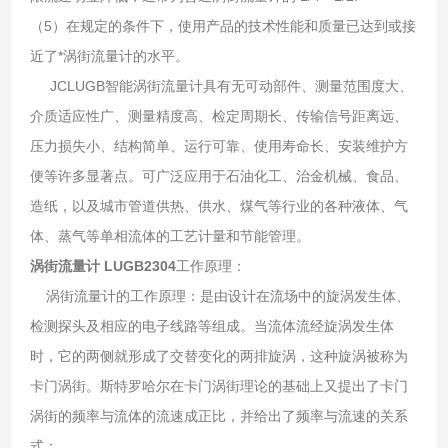
（5）在规定的条件下，使用产品的技术性能和质量已达到或接
近了*涡街流量计的水平。
JCLUGB智能涡街流量计具有无可动部件、测量范围度大、
介质适应性广、测量精度高、检定周期长、传输信号距离远、
压力损失小、结构简单、运行可靠、使用寿命长、安装维护方
便等许多显著点。可广泛应用于石油化工、治金机械、食品、
造纸，以及城市管道供热、供水、煤气等行业的各种液体、气
体、蒸气等单相流体的工艺计量和节能管理。
涡街流量计 LUGB2304
工作原理：
涡街流量计的工作原理：是由设计在流场中的旋涡发生体、
检测探头及相应的电子线路等组成。当流体流经旋涡发生体
时，它的两侧就形成了交替变化的两排旋涡，这种旋涡被称为
卡门涡街。斯特罗哈尔在卡门涡街理论的基础上又提出了卡门
涡街的频率与流体的流速成正比，并给出了频率与流速的关系
式：