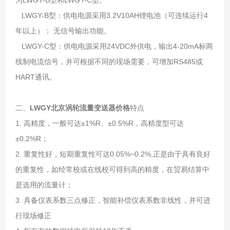
LWGY-B型：供电电源采用3.2V10AH锂电池（可连续运行4
年以上）； 无信号输出功能。
LWGY-C型：供电电源采用24VDC外供电，输出4-20mA标两
线制电流信号，并可根据不同的现场需要，可增加RS485或
HART通讯。
二、
LWGY北京涡轮流量变送器价格
特点
1. 高精
度，一般可达±1%R、±0.5%R，高精度型可达
±0.2%R；
2. 重复性好，短期重复性可达0.05%~0.2%,正是由于具有良好
的重复性，如经常校或在线校可得到高的精
度，在贸易结算中
是选用的流量计；
3. 具备仪表系数三点修正，智能补偿仪表系数非线性，并可进
行现场修正