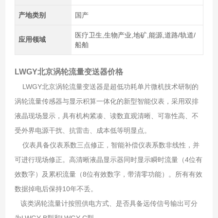
产地类别
国产
医疗卫生,生物产业,地矿,能源,道路/轨道/
应用领域
船舶
LWGY北京涡轮流量变送器价格
LWGY北京涡轮流量变送器是超低功耗单片微机技术研制的
涡轮流量传感器与显示积算一体化的新型智能仪表，采用双排
液晶现场显示，具有机构紧凑、读数直观清晰、可靠性高、不
受外界电源干扰、抗雷击、成本低等明显点。
仪表具备仪表系数三点修正，智能补偿仪表系数非线性，并
可进行现场修正。高清晰液晶显示器同时显示瞬时流量（4位有
效数字）及累积流量（8位有效数字，带清零功能）。所有有效
数据掉电后保持10年不丢。
该类涡轮流量计按照供电方式、是否具备远传信号输出可分
为LWGY-B型和LWGY-C型。