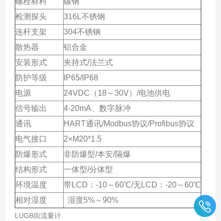
螺栓材料
碳钢
检测探头
316L不锈钢
连杆支架
304不锈钢
散热器
铝合金
安装形式
夹持式/法兰式
防护等级
IP65/IP68
电源
24VDC（18～30V）/电池供电
信号输出
4-20mA、数字脉冲
通讯
HART通讯/Modbus协议/Profibus协议
电气接口
2×M20*1.5
防爆形式
非防爆型/本安/隔爆
结构形式
一体型/分体型
环境温度
带LCD：-10～60℃/无LCD：-20～60℃
相对湿度
湿度5%～90%
LUGB街流量计