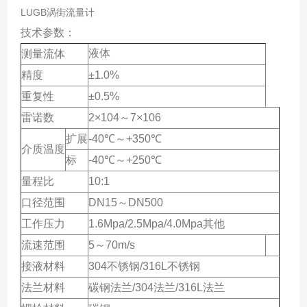
LUGB涡街流量计
技术参数：
液体
测量流体
精度
±1.0%
重复性
±0.5%
雷诺数
2×104～7×106
扩展
-40℃～+350℃
介质温度
标
-40℃～+250℃
量程比
10:1
口径范围
DN15～DN500
工作压力
1.6Mpa/2.5Mpa/4.0Mpa其他
流速范围
5～70m/s
接液材料
304不锈钢/316L不锈钢
法兰材料
碳钢法兰/304法兰/316L法兰