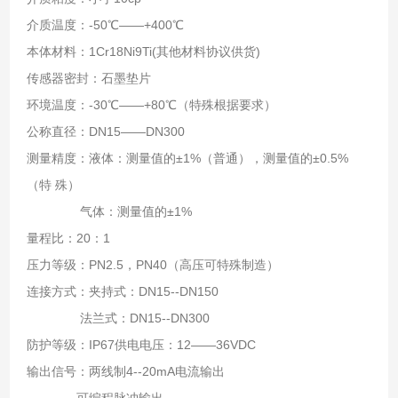
介质温度：-50℃——+400℃
本体材料：1Cr18Ni9Ti(其他材料协议供货)
传感器密封：石墨垫片
环境温度：-30℃——+80℃（特殊根据要求）
公称直径：DN15——DN300
测量精度：液体：测量值的±1%（普通），测量值的±0.5%
（特 殊）
气体：测量值的±1%
量程比：20：1
压力等级：PN2.5，PN40（高压可特殊制造）
连接方式：夹持式：DN15--DN150
法兰式：DN15--DN300
防护等级：IP67供电电压：12——36VDC
输出信号：两线制4--20mA电流输出
可编程脉冲输出