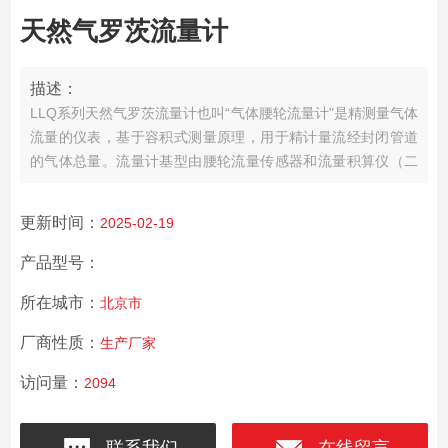
天然气罗茨流量计
描述：
LLQ系列天然气罗茨流量计也叫“气体腰轮流量计"是精测量气体
流量的仪表，基于容积式测量原理，用于精计量流经封闭管道
的气体总量。流量计基型由腰轮流量传感器和流量积算仪（二
次表）两部分组成。
可测气体，测量天然气、城市煤气、丙
烷、氮气、工业惰性气体等非腐蚀性气体。
更新时间：
2025-02-19
产品型号：
所在城市：
北京市
厂商性质：
生产厂家
访问量：
2094
联系我们
在线留言