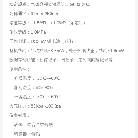
检定规程：气体容积式流量计JJG633-2005
公称通径：32mm-250mm
精度等级：±1.5%R、±1.0%R（须定制）
耐压等级：1.0MPa
工作电源：DC3.6V 锂电池（1组）
整机功耗：平均功耗≤3.6mW，处于休眠状态，功耗≤1.8mW
数据存储功能：起停记录、日记录、定时间间隔记录等
使用条件：
介质温度：-20℃~+80℃
相对湿度：5%~90%
环境温度：-30℃~+60℃
大气压力：86Kpa~106Kpa
仪表材质：
表体：铝合金或铸铁
转换器：铸铝