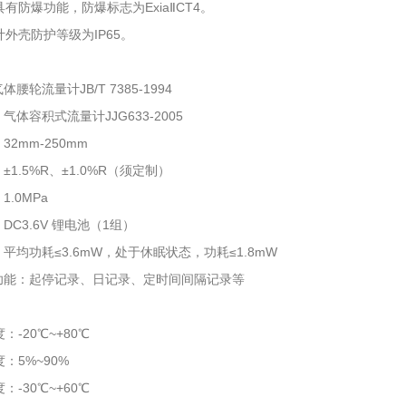
具有防爆功能，防爆标志为ExiaⅡCT4。
计外壳防护等级为IP65。
腰轮流量计JB/T 7385-1994
气体容积式流量计JJG633-2005
2mm-250mm
±1.5%R、±1.0%R（须定制）
.0MPa
DC3.6V 锂电池（1组）
平均功耗≤3.6mW，处于休眠状态，功耗≤1.8mW
功能：起停记录、日记录、定时间间隔记录等
：
-20℃~+80℃
5%~90%
-30℃~+60℃