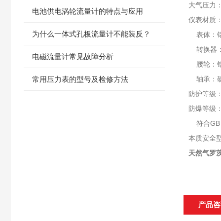
大气压力：8
电池供电涡轮流量计的特点与应用
仪表材质
为什么一体式孔板流量计不能装反？
表体：铝
转换器
电磁流量计常见故障分析
腰轮：
常用压力表的型号及检修方法
轴承：硬
防护等级：
防爆等级：
符合GB 
本质安全型“
天然气罗
产品咨