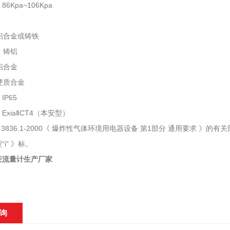
6Kpa~106Kpa
：
合金或铸铁
：铸铝
铝合金
质合金
IP65
ExiaⅡCT4（本安型）
3836.1-2000《 爆炸性气体环境用电器设备 第1部分 通用要求 》的有关
i” 》标。
茨流量计生产厂家
询