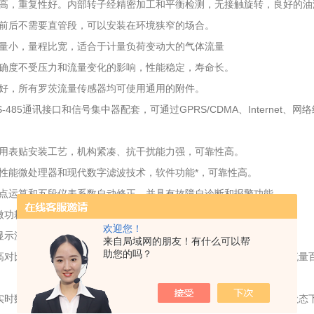
度高，重复性好。内部转子经精密加工和平衡检测，无接触旋转，良好的
计前后不需要直管段，可以安装在环境狭窄的场合。
流量小，量程比宽，适合于计量负荷变动大的气体流量
精确度不受压力和流量变化的影响，性能稳定，寿命长。
性好，所有罗茨流量传感器均可使用通用的附件。
S-485通讯接口和信号集中器配套，可通过GPRS/CDMA、Intern
采用表贴安装工艺，机构紧凑、抗干扰能力强，可靠性高。
高性能微处理器和现代数字滤波技术，软件功能*，可靠性高。
浮点运算和五段仪表系数自动修正，并具有故障自诊断和报警功能。
用微功耗优良技术，内、外电源供电工作，整机功耗低。
欢迎您！
地显示流量值，并带多种信号输出功能。
来自局域网的朋友！有什么可以帮
助您的吗？
用高对比度的液晶显示器，可显示标累积流量、标体积流量、工况体积流量
有实时数据存储功能，可防止更换电池或突然掉电时数据丢失，在停电状态