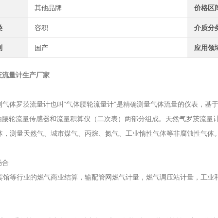
其他品牌
价格区
类
容积
介质分
别
国产
应用领
茨流量计生产厂家
列气体罗茨流量计也叫“气体腰轮流量计”是精确测量气体流量的仪表，基
由腰轮流量传感器和流量积算仪（二次表）两部分组成。天然气罗茨流量
，测量天然气、城市煤气、丙烷、氮气、工业惰性气体等非腐蚀性气体
场合
馆等行业的燃气商业结算，输配管网燃气计量，燃气调压站计量，工业