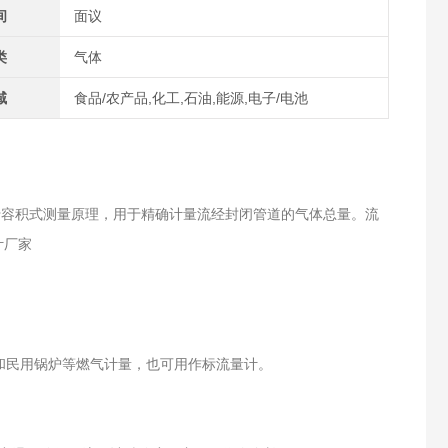
间
面议
类
气体
域
食品/农产品,化工,石油,能源,电子/电池
于容积式测量原理，用于精确计量流经封闭管道的气体总量。流
计厂家
。
和民用锅炉等燃气计量，也可用作标流量计。