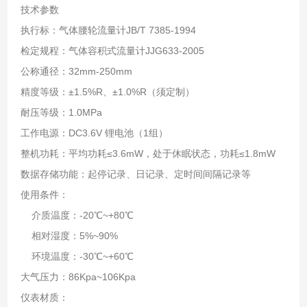
技术参数
执行标：气体腰轮流量计JB/T 7385-1994
检定规程：气体容积式流量计JJG633-2005
公称通径：32mm-250mm
精度等级：±1.5%R、±1.0%R（须定制）
耐压等级：1.0MPa
工作电源：DC3.6V 锂电池（1组）
整机功耗：平均功耗≤3.6mW，处于休眠状态，功耗≤1.8mW
数据存储功能：起停记录、日记录、定时间间隔记录等
使用条件：
介质温度：-20℃~+80℃
相对湿度：5%~90%
环境温度：-30℃~+60℃
大气压力：86Kpa~106Kpa
仪表材质：