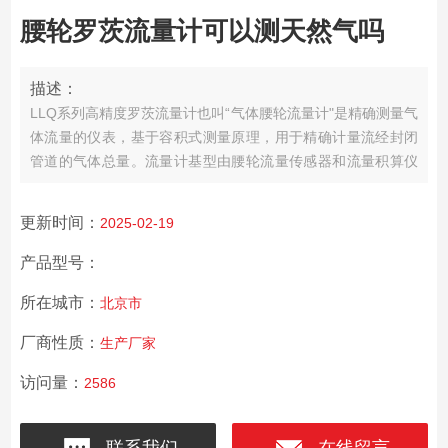
腰轮罗茨流量计可以测天然气吗
描述：
LLQ系列高精度罗茨流量计也叫“气体腰轮流量计"是精确测量气
体流量的仪表，基于容积式测量原理，用于精确计量流经封闭
管道的气体总量。流量计基型由腰轮流量传感器和流量积算仪
（二次表）两部分组成。
腰轮罗茨流量计可以测天然气吗可测
气体，测量天然气、城市煤气、丙烷、氮气、工业惰性气体等
更新时间：
2025-02-19
非腐蚀性气体。
产品型号：
所在城市：
北京市
厂商性质：
生产厂家
访问量：
2586
联系我们
在线留言